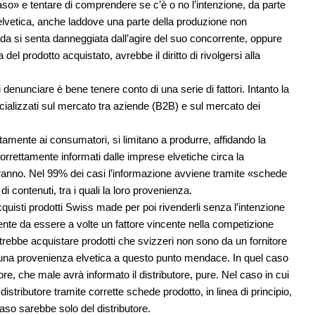
o» e tentare di comprendere se c’è o no l’intenzione, da parte
 elvetica, anche laddove una parte della produzione non
da si senta danneggiata dall’agire del suo concorrente, oppure
 prodotto acquistato, avrebbe il diritto di rivolgersi alla
enunciare è bene tenere conto di una serie di fattori. Intanto la
ializzati sul mercato tra aziende (B2B) e sul mercato dei
tamente ai consumatori, si limitano a produrre, affidando la
orrettamente informati dalle imprese elvetiche circa la
ranno. Nel 99% dei casi l’informazione avviene tramite «schede
i contenuti, tra i quali la loro provenienza.
uisti prodotti Swiss made per poi rivenderli senza l’intenzione
ente da essere a volte un fattore vincente nella competizione
trebbe acquistare prodotti che svizzeri non sono da un fornitore
o una provenienza elvetica a questo punto mendace. In quel caso
ore, che male avrà informato il distributore, pure. Nel caso in cui
istributore tramite corrette schede prodotto, in linea di principio,
aso sarebbe solo del distributore.