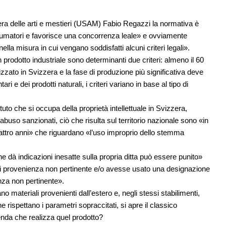
era delle arti e mestieri (USAM) Fabio Regazzi la normativa è
onsumatori e favorisce una concorrenza leale» e ovviamente
ella misura in cui vengano soddisfatti alcuni criteri legali».
n prodotto industriale sono determinanti due criteri: almeno il 60
zzato in Svizzera e la fase di produzione più significativa deve
i e dei prodotti naturali, i criteri variano in base al tipo di
uto che si occupa della proprietà intellettuale in Svizzera,
 abuso sanzionati, ciò che risulta sul territorio nazionale sono «in
uattro anni» che riguardano «l’uso improprio dello stemma
 dà indicazioni inesatte sulla propria ditta può essere punito»
di provenienza non pertinente e/o avesse usato una designazione
za non pertinente».
no materiali provenienti dall’estero e, negli stessi stabilimenti,
 rispettano i parametri sopraccitati, si apre il classico
ienda che realizza quel prodotto?