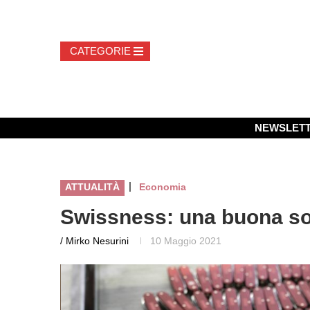
NEWSLET
|
ATTUALITÀ
Economia
Swissness: una buona so
/ Mirko Nesurini
10 Maggio 2021