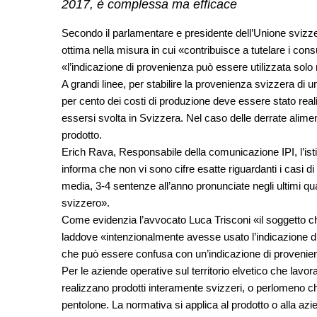
2017, è complessa ma efficace
Secondo il parlamentare e presidente dell’Unione svizz
ottima nella misura in cui «contribuisce a tutelare i c
«l’indicazione di provenienza può essere utilizzata solo n
A grandi linee, per stabilire la provenienza svizzera di u
per cento dei costi di produzione deve essere stato reali
essersi svolta in Svizzera. Nel caso delle derrate alimentar
prodotto.
Erich Rava, Responsabile della comunicazione IPI, l’istit
informa che non vi sono cifre esatte riguardanti i casi di
media, 3-4 sentenze all’anno pronunciate negli ultimi q
svizzero».
Come evidenzia l’avvocato Luca Trisconi «il soggetto che
laddove «intenzionalmente avesse usato l’indicazione 
che può essere confusa con un’indicazione di provenien
Per le aziende operative sul territorio elvetico che lavora
realizzano prodotti interamente svizzeri, o perlomeno che
pentolone. La normativa si applica al prodotto o alla az