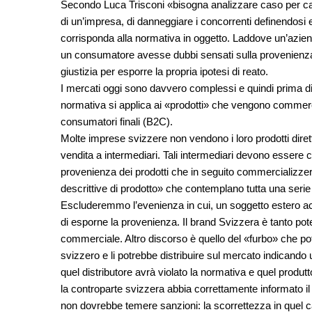
Secondo Luca Trisconi «bisogna analizzare caso per cas
di un’impresa, di danneggiare i concorrenti definendosi
corrisponda alla normativa in oggetto. Laddove un’azien
un consumatore avesse dubbi sensati sulla provenienza del
giustizia per esporre la propria ipotesi di reato.
I mercati oggi sono davvero complessi e quindi prima di d
normativa si applica ai «prodotti» che vengono commerc
consumatori finali (B2C).
Molte imprese svizzere non vendono i loro prodotti diret
vendita a intermediari. Tali intermediari devono essere c
provenienza dei prodotti che in seguito commercializze
descrittive di prodotto» che contemplano tutta una serie d
Escluderemmo l’evenienza in cui, un soggetto estero acq
di esporne la provenienza. Il brand Svizzera è tanto pot
commerciale. Altro discorso è quello del «furbo» che po
svizzero e li potrebbe distribuire sul mercato indicand
quel distributore avrà violato la normativa e quel produtt
la controparte svizzera abbia correttamente informato il d
non dovrebbe temere sanzioni: la scorrettezza in quel c