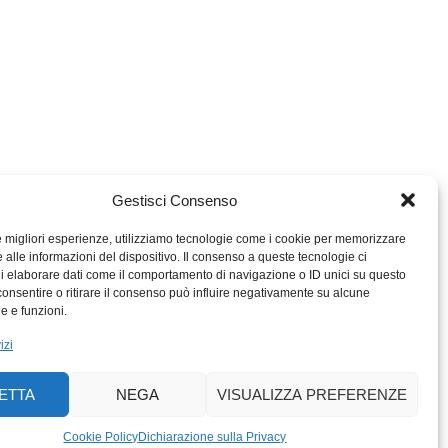
Gestisci Consenso
le migliori esperienze, utilizziamo tecnologie come i cookie per memorizzare
 alle informazioni del dispositivo. Il consenso a queste tecnologie ci
i elaborare dati come il comportamento di navigazione o ID unici su questo
consentire o ritirare il consenso può influire negativamente su alcune
MIGROS TICINO
he e funzioni.
MIGROS
izi
SCUOLA CLUB
PERCENTO CULTURALE
ETTA
NEGA
VISUALIZZA PREFERENZE
MIGROS TICINO
ACTIV FITNESS TICINO
Cookie Policy
Dichiarazione sulla Privacy