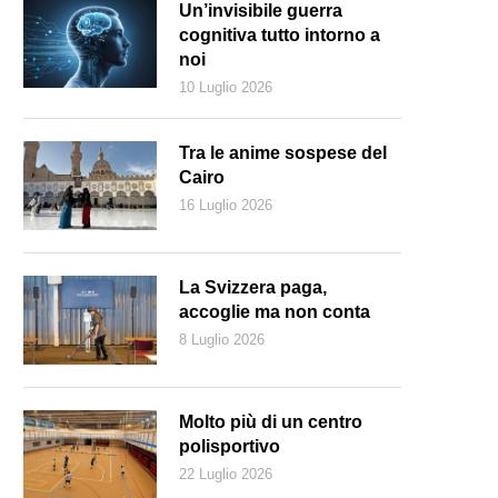
Un’invisibile guerra
cognitiva tutto intorno a
noi
10 Luglio 2026
Tra le anime sospese del
Cairo
16 Luglio 2026
La Svizzera paga,
accoglie ma non conta
8 Luglio 2026
r certi prodotti, il dubbio se siano svizzeri o meno non esiste (Keyston
Molto più di un centro
polisportivo
22 Luglio 2026