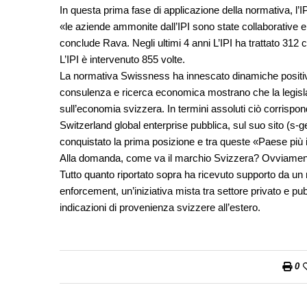
In questa prima fase di applicazione della normativa, l’
«le aziende ammonite dall’IPI sono state collaborative e
conclude Rava. Negli ultimi 4 anni L’IPI ha trattato 312 
L’IPI è intervenuto 855 volte.
La normativa Swissness ha innescato dinamiche positive s
consulenza e ricerca economica mostrano che la legisl
sull’economia svizzera. In termini assoluti ciò corrispond
Switzerland global enterprise pubblica, sul suo sito (s-g
conquistato la prima posizione e tra queste «Paese più i
Alla domanda, come va il marchio Svizzera? Ovviamente
Tutto quanto riportato sopra ha ricevuto supporto da un 
enforcement, un’iniziativa mista tra settore privato e pu
indicazioni di provenienza svizzere all’estero.
0