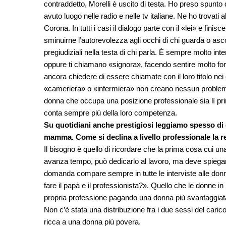
contraddetto, Morelli è uscito di testa. Ho preso spunto 
avuto luogo nelle radio e nelle tv italiane. Ne ho trovati 
Corona. In tutti i casi il dialogo parte con il «lei» e fin
sminuirne l’autorevolezza agli occhi di chi guarda o ascol
pregiudiziali nella testa di chi parla. È sempre molto in
oppure ti chiamano «signora», facendo sentire molto for
ancora chiedere di essere chiamate con il loro titolo nei 
«cameriera» o «infermiera» non creano nessun problema,
donna che occupa una posizione professionale sia lì p
conta sempre più della loro competenza.
Su quotidiani anche prestigiosi leggiamo spesso di 
mamma. Come si declina a livello professionale la 
Il bisogno è quello di ricordare che la prima cosa cui una
avanza tempo, può dedicarlo al lavoro, ma deve spiegar
domanda compare sempre in tutte le interviste alle don
fare il papà e il professionista?». Quello che le donne in 
propria professione pagando una donna più svantaggia
Non c’è stata una distribuzione fra i due sessi del carico
ricca a una donna più povera.