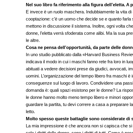
Nel suo libro fa riferimento alla figura dell’eletta.
E invece è un ruolo maschera. Indubbiamente la vita di 
cooptazione: c’è un uomo che decide se e quanto farla s
mettono in discussione il sistema. Inoltre, ogni volta 
donne, l’eletta verrà sfoderata come alibi. Ma la sua pr
le altre.
Cosa ne pensa dell’opportunità, da parte delle donne
In uno studio pubblicato dalla «Harvard Business Review
indicava il modo in cui i maschi fanno rete fra loro in l
abituati a vedere decisioni prese da giudici, avvocati, im
uomini. L’organizzazione del tempo libero fra maschi è 
conseguenze sul luogo di lavoro. Condividere una passion
domanda è: quali spazi esistono per le donne? La rispost
le donne hanno molto meno tempo libero e minori opportu
guardare la partita, tu devi correre a casa a preparare l
letto.
Molto spesso queste battaglie sono considerate di s
La mia impressione è che ancora non si capisca che si tr
solo i diritti delle donne, sono i diritti di tutti. Come è 