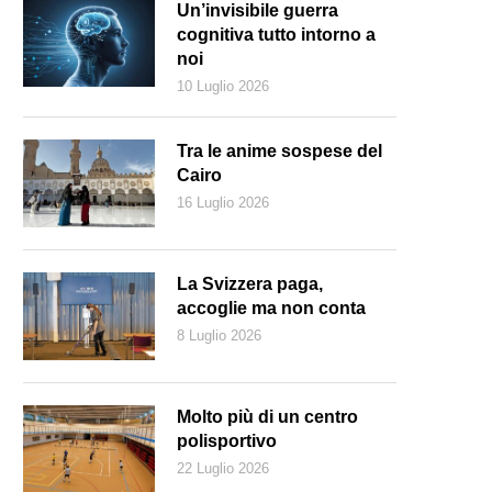
Un’invisibile guerra
cognitiva tutto intorno a
noi
10 Luglio 2026
Tra le anime sospese del
Cairo
16 Luglio 2026
La Svizzera paga,
accoglie ma non conta
8 Luglio 2026
 scrittrice italiana Michela Murgia (Keystone)
Molto più di un centro
polisportivo
22 Luglio 2026