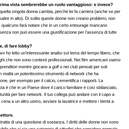
 A prima vista sembrerebbe un ruolo vantaggioso: e invece?
quella singola donna cambia, perché lei fa carriera (anche se per
alire in alto). Di solito queste donne non creano problemi, non
che qualcuno farà notare che in un certo entourage mancano
esenza non può essere una giustificazione per l’assenza di tutte
, di fare lobby?
» ho letto un’interessante analisi sul tema del tempo libero, che
uoghi che non sono contesti professionali. Nei film americani siamo
prenditori mentre giocano a golf o nei club pensati per soli
in realtà un potentissimo strumento di network che ha
e, per esempio per il calcio, cementifica i rapporti. La
a è che in un Paese dove il carico familiare è così sbilanciato,
nità per fare network. Il tuo collega può andare con il capo a
a cena a un altro uomo, avviare la lavatrice e mettere i bimbi a
ettore.
atta di una questione di sostanza. I diritti delle donne non sono
possibile che ci sia una categoria di cittadini che considera normale