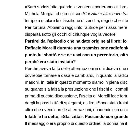
«Sarò soddisfatta quando le ventenni porteranno il libro 
Michela Murgia, che con il suo
Stai zitta e altre nove f
tempo a scalare le classifiche di vendita, segno che il 
Per fortuna. Abbiamo raggiunto l’autrice per riassumere 
disparità sotto gli occhi di chiunque voglia vedere.
Partirei dall’episodio che ha dato origine al libro: l
Raffaele Morelli durante una trasmissione radiofonic
punto lui sbottò e se ne uscì con un perentorio, oltr
perché era stato invitato?
Perché aveva fatto delle affermazioni in cui diceva ch
dovrebbe tornare a casa e cambiarsi, in quanto la radice
maschi. In Italia in questo momento siamo in piena di
su quanto sia falsa la presunzione che i fischi o i com
prima di questa discussione, l’uscita di Morelli fece 
dargli la possibilità di spiegarsi, di dire «Sono stato fra
altro che rivendicare le affermazioni, ribadendole in un 
Infatti le ha detto, «Stai zitta». Passando con grande 
Il messaggio era proprio di questo ordine: la donna ha 