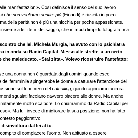
alle manifestazioni». Così definisce il senso del suo lavoro
rasi che non vogliamo sentire più
(Einaudi) è riuscita in poco
tema della parità non è più una nicchia per poche appassionate.
insieme a lei i temi del saggio, che in modo limpido fotografa una
o scontro che lei, Michela Murgia, ha avuto con lo psichiatra
a in onda su Radio Capital. Messo alle strette, a un certo
e che maleducato, «Stai zitta». Volevo ricostruire l’antefatto:
e se una donna non è guardata dagli uomini quando esce
 del femminile spingerebbe le donne a catturare l’attenzione dei
scussione sul fenomeno del
catcalling
, quindi ragioniamo ancora
plimenti sguaiati facciano davvero piacere alle donne. Ma anche
fortunatamente molto scalpore. Lo chiamammo da Radio Capital per
inteso». Ma lui, invece di migliorare la sua posizione, non ha fatto
contesto peggiorativo.
disinvoltura dal lei al tu.
il compito di compiacere l’uomo. Non abituato a essere