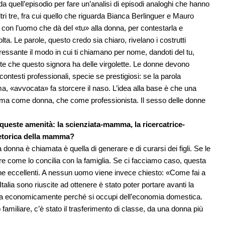
da quell’episodio per fare un’analisi di episodi analoghi che hanno
altri tre, fra cui quello che riguarda Bianca Berlinguer e Mauro
isce con l’uomo che dà del «tu» alla donna, per contestarla e
ta. Le parole, questo credo sia chiaro, rivelano i costrutti
teressante il modo in cui ti chiamano per nome, dandoti del tu,
te che questo signora ha delle virgolette. Le donne devono
contesti professionali, specie se prestigiosi: se la parola
 «avvocata» fa storcere il naso. L’idea alla base è che una
rima come donna, che come professionista. Il sesso delle donne
queste amenità: la scienziata-mamma, la ricercatrice-
retorica della mamma?
 donna è chiamata è quella di generare e di curarsi dei figli. Se le
e come lo concilia con la famiglia. Se ci facciamo caso, questa
ne eccellenti. A nessun uomo viene invece chiesto: «Come fai a
Italia sono riuscite ad ottenere è stato poter portare avanti la
ta economicamente perché si occupi dell’economia domestica.
 familiare, c’è stato il trasferimento di classe, da una donna più