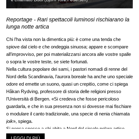
Reportage - Rari spettacoli luminosi rischiarano la
lunga notte artica
Chi l’ha vista non la dimentica più: è come una tenda che
spiove dal cielo e che ondeggia sinuosa; appare e scompare
all’improvviso, per poi materializzarsi ancora alle vostre spalle
o sopra le vostre teste, se siete fortunati.
Nella cultura popolare dei sami, i pastori nomadi di renne del
Nord della Scandinavia, l’aurora boreale ha anche uno speciale
odore ed emette un suono, quasi un crepitìo, come ci spiega
Håkan Rydving, professore di storia delle religioni presso
l’Università di Bergen. «Si credeva che fosse pericoloso
guardarla, e che in sua presenza non si dovesse mai fischiare
o modulare il canto tradizionale, una specie di nenia chiamata
joik
», spiega.
Si pensa spesso a chi abita a Nord del circolo polare artico
con un senso di commiserazione per i lunghi mesi di freddo e
LEGGI DI PIÙ