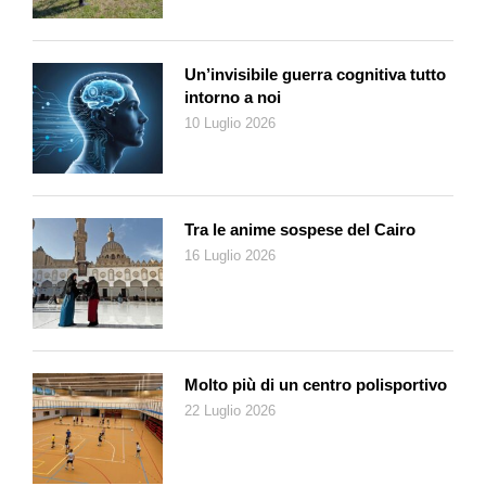
concomitanza con uno spara resina infiammabile, avremo uno
sparachiodi, poteri magici, potremo rallentare il tempo e
teletrasportarci. Ad ogni angolo,
It Takes Two
sa sorprendere
Un’invisibile guerra cognitiva tutto
con meccaniche e situazioni sempre diverse. Non è un gioco
intorno a noi
solo ma una decina abbondante di generi diversi che si
10 Luglio 2026
intersecano, costringendoci a cambiare il modo in cui
collaboreremo. Attraverso la crescita dei due personaggi a
schermo impareremo a fidarci un po’ di più del nostro
compagno di partita, sul quale dovremo fare affidamento per
Tra le anime sospese del Cairo
forza. I poteri fornitici dal gioco sono infatti sempre e solo
16 Luglio 2026
complementari e non permettono mai a un giocatore di
prevalere (o abbandonare) l’altro. Tuttavia, c’è anche una
componente competitiva, visto che per tutta la durata
dell’avventura ci imbatteremo in minigiochi creati per mettere
alla prova le nostre abilità individuali in diverse piccole sfide.
Molto più di un centro polisportivo
Una sorta di veloce cambio di prospettiva per divertire ma
22 Luglio 2026
anche per far salire un po’ la tensione tra i due, in modo da
spingerli entrambi a fare sempre meglio.
It Takes Two
è un gioco deliziosamente realizzato, sia dal