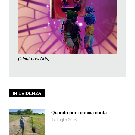
qualche misteriosa magia, May e Cody si ritroveranno
trasportati nel corpo delle due bamboline, bagnate dalle lacrime
di disperazione di Rose, impossibilitati a comunicare con lei o
con chiunque altro. Per la coppia in crisi non c’è altro da fare
che affidarsi alle parole del dottor Hakim, il quale ha preso vita
sotto forma di libro, e superare le molte avversità che li
separano dal ritorno alla normalità.
In
It Takes Two
i giocatori controllano ognuno o Cody o May e
(Electronic Arts)
dovranno collaborare per risolvere enigmi e puzzle ambientali
ma anche per combattere nemici e risolvere sequenze più
acrobatiche. Durante le nostre avventure all’interno del
capanno, nell’albero cavo in giardino, nella stanza da letto di
Rose e in altre ambientazioni sempre piacevoli da scoprire,
IN EVIDENZA
incontreremo vari personaggi assai strani. Saremo invischiati
in una lotta tra un gruppo di scoiattoli rivoluzionari e uno
Quando ogni goccia conta
sciame di vespe, finiremo a combattere su una nave pirata,
17 Luglio 2026
dentro un caleidoscopio, addirittura nello spazio. Otterremo
vari poteri come un fucile spara fiammiferi da usare in