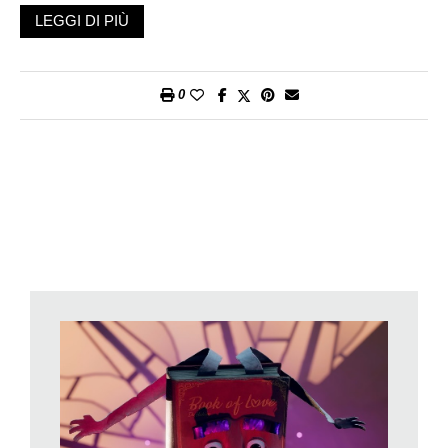
che con l’avvento dei servizi online è passato un po’ di moda.
LEGGI DI PIÙ
Non per Hazelight Studios, talentuoso team di sviluppo basato
a Stoccolma, che per il suo
It Takes Two
ha deciso che non
solo i giocatori dovevano collaborare ma anche che possono
0
(anzi, è raccomandato) giocare in due seduti sullo stesso
divano. Perché
It Takes Two
è la storia di una coppia in crisi,
sull’orlo del divorzio, che dovrà imparare a collaborare e a fare
affidamento l’uno sull’altra per tentare di salvare un matrimonio
e anche per… tornare ad essere umani.
It Takes Two
, come dicevamo, è la storia di una coppia
formata da May e Cody. L’una è sempre occupatissima con il
proprio lavoro di scienziata mentre l’altro si sente sempre più
abbandonato. Un sentimento condiviso anche dalla figlioletta
Rose, la quale si ritrova spesso a giocare da sola con delle
bamboline da lei stessa realizzate con le fattezze dei genitori.
Una brutta sera però la giovane li sente discutere apertamente
di divorzio e, comprensibilmente sconvolta, si rifugia nel
capanno in giardino. Qui trova il Libro dell’Amore del Dottor
Hakim, che implora di sistemare le cose tra i genitori. Per