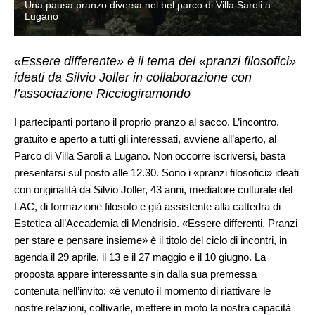
Una pausa pranzo diversa nel bel parco di Villa Saroli a
Lugano
«Essere differente» è il tema dei «pranzi filosofici»
ideati da Silvio Joller in collaborazione con
l’associazione Ricciogiramondo
I partecipanti portano il proprio pranzo al sacco. L’incontro,
gratuito e aperto a tutti gli interessati, avviene all’aperto, al
Parco di Villa Saroli a Lugano. Non occorre iscriversi, basta
presentarsi sul posto alle 12.30. Sono i «pranzi filosofici» ideati
con originalità da Silvio Joller, 43 anni, mediatore culturale del
LAC, di formazione filosofo e già assistente alla cattedra di
Estetica all’Accademia di Mendrisio. «Essere differenti. Pranzi
per stare e pensare insieme» è il titolo del ciclo di incontri, in
agenda il 29 aprile, il 13 e il 27 maggio e il 10 giugno. La
proposta appare interessante sin dalla sua premessa
contenuta nell’invito: «è venuto il momento di riattivare le
nostre relazioni, coltivarle, mettere in moto la nostra capacità