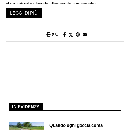
di arricchirci a vicenda, discutendo e pensando».
LEGGI DI PIÙ
Come nasce l’idea di pranzi filosofici? «Dopo questo anno di
pandemia passato lontani e distanti e che tuttora perdura, mi
sembra che la cosa migliore sia di provare a rimetterci in
0
moto. Anche perché penso che alla fine, stare distanti ci renda
un po’ disabituati a vivere con gli altri. Mi sembrava un buon
momento per provare a riavvicinarci, a sforzarci di condividere
momenti. Da oltre una decina di anni propongo pratiche
filosofiche in biblioteche, piuttosto che in luoghi chiusi, e allora
mi è sembrato interessante in questo momento sfruttare
questo agio di poterci ritrovare all’aperto con altre persone per
proporre questo tipo di attività, che non differisce di molto dai
classici “Café philo”». La «prima» del ciclo si è svolta il 15
aprile. Con quale esito? «È andata bene. Non eravamo
tantissimi, una decina, anche perché il tempo non era troppo
IN EVIDENZA
bello. Abbiamo mangiato un panino e discusso di “diversità”,
interrogandoci su come la percepiamo e come la facciamo
Quando ogni goccia conta
percepire agli altri dal profilo culturale. “Essere differenti” è il