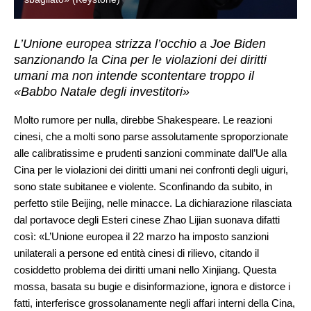
L’Unione europea strizza l’occhio a Joe Biden
sanzionando la Cina per le violazioni dei diritti
umani ma non intende scontentare troppo il
«Babbo Natale degli investitori»
Molto rumore per nulla, direbbe Shakespeare. Le reazioni
cinesi, che a molti sono parse assolutamente sproporzionate
alle calibratissime e prudenti sanzioni comminate dall’Ue alla
Cina per le violazioni dei diritti umani nei confronti degli uiguri,
sono state subitanee e violente. Sconfinando da subito, in
perfetto stile Beijing, nelle minacce. La dichiarazione rilasciata
dal portavoce degli Esteri cinese Zhao Lijian suonava difatti
così: «L’Unione europea il 22 marzo ha imposto sanzioni
unilaterali a persone ed entità cinesi di rilievo, citando il
cosiddetto problema dei diritti umani nello Xinjiang. Questa
mossa, basata su bugie e disinformazione, ignora e distorce i
fatti, interferisce grossolanamente negli affari interni della Cina,