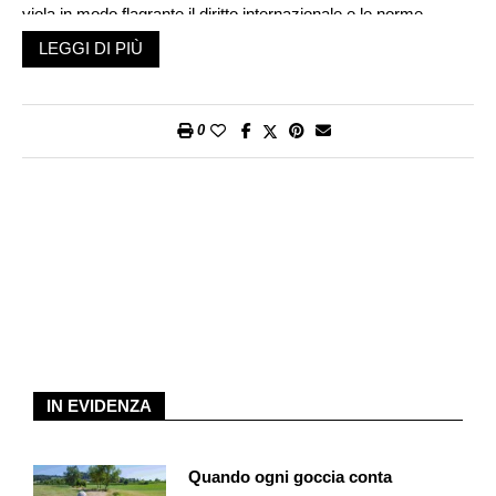
viola in modo flagrante il diritto internazionale e le norme
fondamentali che regolano le relazioni internazionali e mina
LEGGI DI PIÙ
gravemente le relazioni Cina-Ue. La Cina esorta la Ue a
riflettere su se stessa, ad affrontare la gravità del suo errore e
a rimediare. Deve smetterla di dare lezioni ad altri sui diritti
0
umani e di interferire nei loro affari interni. (…) Altrimenti la Cina
farà risolutamente ulteriori passi».
Le contro-sanzioni cinesi emanate nei confronti di una serie di
organizzazioni e membri dell’Ue rischiano difatti, secondo
alcuni analisti, di far naufragare il trattato sugli investimenti,
fortemente voluto da Angela Merkel ed Emmanuel Macron,
che Ue e Cina avevano firmato lo scorso dicembre. Trattato
che aspetta di essere ratificato da molti membri del
Parlamento europeo, che minacciano adesso di negare il loro
assenso. La politica del «lupo-guerriero» inaugurata non molto
IN EVIDENZA
tempo fa da Xi Jinping ha segnato un autogoal? Non proprio. I
cinesi difatti sanno perfettamente che l’Ue non avrà mai il
Quando ogni goccia conta
fegato di mandare all’aria il trattato di cui sopra, che serve più