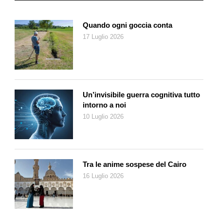
racconto in Svizzera, la «biblioteca vagabonda»; i consigli di
lettura. E ancora: le novità editoriali tematiche per la fascia da
Quando ogni goccia conta
3 a 7 anni attraverso il «Libruco»; «Rime e filastrocche», il
17 Luglio 2026
progetto «Nati per leggere», che avvicina alla pratica della
lettura ad alta voce i bambini fin dai primi anni di vita come
opportunità fondamentale di sviluppo della persona. Altre
iniziative portano il nome di «Storie per volare» e
«Tutt’orecchi». Insomma, un ampio mondo tra le pagine e le
Un’invisibile guerra cognitiva tutto
parole lette o ascoltate attraverso un numero infinito di libri e di
intorno a noi
esperienze di crescita.
10 Luglio 2026
Tra le anime sospese del Cairo
16 Luglio 2026