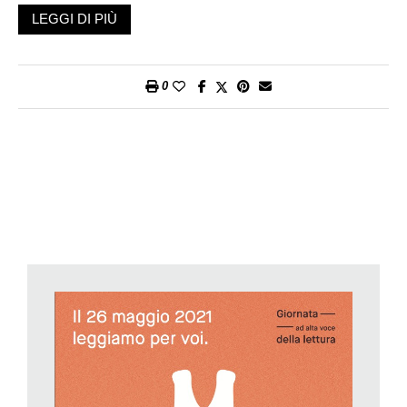
«performance» compilando il formulario online e scegliendo a
LEGGI DI PIÙ
quale tipo di lettura aderire. Diverse sono le possibilità: si può
decidere di leggere un racconto ad alta voce in ambito privato
ai propri figli, familiari o amici; oppure proporre la propria viva
0
lettura in un asilo, scuola o doposcuola in qualità di insegnanti
o di ospiti. O, ancora, è possibile garantire una
«manifestazione pubblica» con una lettura aperta a tutti,
naturalmente visto il particolare periodo il numero degli
ascoltatori dovrà rispettare i limiti e le norme anti-Covid.
Iscrivendosi si partecipa di diritto al concorso che mette in
palio 5 raccolte di libri selezionati nei consigli di lettura proposti
sul web.
Spiega Catherina Sitar, coordinatrice della Giornata della
lettura ad alta voce per la Svizzera italiana: «Anche quest’anno
avremo il sostegno di personalità di spicco conosciute a livello
svizzero – ambasciatori e ambasciatrici in ognuna delle regioni
linguistiche – che si impegnano a diffondere il messaggio
sull’importanza della lettura ad alta voce praticata
regolarmente e già dalla tenera infanzia, che rappresenta