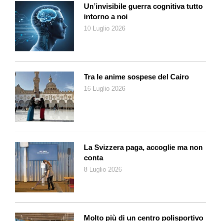
Un’invisibile guerra cognitiva tutto
viene rievocato il Museo Torlonia del 1875 con
intorno a noi
un’impressionante sequenza di busti maschili e femminili che
10 Luglio 2026
testimoniano l’usanza di quel tempo nel lasciare immagini degli
antenati che avevano rivestito cariche pubbliche importanti,
in
primis
l’imperatore e i suoi familiari; in questa sala
menzioniamo il bel simulacro di
Germanico
, l’unico bronzo
Tra le anime sospese del Cairo
dell’esposizione.
16 Luglio 2026
Nella seconda sezione troviamo due insigni esempi di
sarcofagi in marmo greco, altorilievi e tre statue di atleti, una
Ninfa
e un
Satiro
scovati durante gli scavi nelle proprietà
Torlonia. Straordinario qui è il
Bassorilievo con veduta del
Portus Augusti
(200 d.C.) che era il principale approdo della
La Svizzera paga, accoglie ma non
Roma imperiale.
conta
Molto spesso nell’etichetta delle statue compare la dicitura
8 Luglio 2026
«replica di…». A tal proposito, va ricordato che le sculture
greche dell’età classica sono conosciute nella maggior parte
dei casi grazie alle copie marmoree di età romana, gli originali
sono andati perlopiù persi.
Molto più di un centro polisportivo