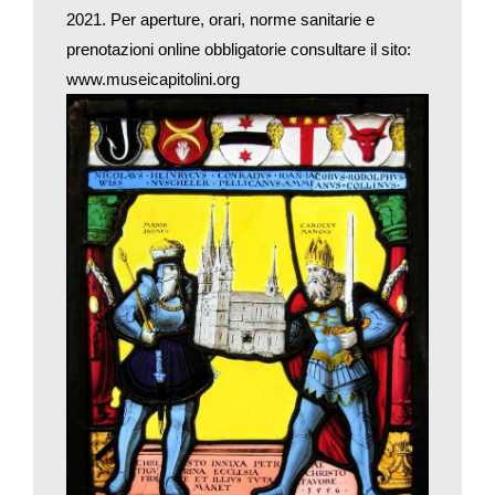
aggiungere quello quantitativo, non per nulla figura come la più
2021. Per aperture, orari, norme sanitarie e
importante a livello internazionale nel collezionismo privato e
prenotazioni online obbligatorie consultare il sito:
compete a pari titolo anche con quello pubblico. Essa vede la
www.museicapitolini.org
sua origine nella passione per l’arte, classica appunto, di
diverse generazioni della famiglia Torlonia, un nobile casato
romano, che sostanzialmente ha collezionato collezioni
preesistenti.
Parallelamente agli acquisti, nella seconda metà del XIX
secolo, i Torlonia avevano promosso tutta una serie di scavi
archeologici nei loro possedimenti suburbani giungendo così
ad un patrimonio scultoreo di 620 oggetti, catalogati e
fotografati già nell’Ottocento; nel 1875 questi sono confluiti nel
Museo di scultura antica
in via alla Lungara che la Famiglia
apriva a pochi visitatori e studiosi e che è stato chiuso
definitivamente nel 1976 e successivamente trasformato in
miniappartamenti di lusso. Da quel momento la collezione
accatastata alla rinfusa è piombata nell’oscurità di qualche
scantinato e ha anche rischiato di finire nelle mani di magnati