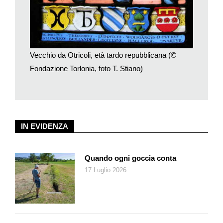
americani. Ma adesso la Fondazione – creata nel 2014 da
Alessandro Torlonia (deceduto nel 2017) per dare un futuro al
lascito – apre questo straordinario patrimonio di bellezza
incarnata nel marmo agli appassionati d’arte ma anche ai
curiosi che vorranno approfittare della rassegna di Villa
Vecchio da Otricoli, età tardo repubblicana (
©
Caffarelli per rifarsi gli occhi e non solo.
Fondazione Torlonia, foto T. Stiano)
L’itinerario espositivo ha come motivo conduttore la storia del
collezionismo di matrice privata che piano piano è sfociato
nella nascita di istituti museali pubblici, il cui prototipo furono
proprio i Musei Capitolini, primi al mondo ad aprire le porte ai
IN EVIDENZA
visitatori già nel 1734. Anche nel caso in questione,
accondiscendendo al principio di
utilitas publica
che assegna
all’arte un valore sociale, la Collezione Torlonia, pur restando
Quando ogni goccia conta
proprietà privata, è destinata a diventare bene culturale
17 Luglio 2026
collettivo nel futuribile museo di Roma espressamente
dedicato a questo tesoro.
Il percorso della mostra
La rassegna dell’affascinante mondo greco-romano si articola
a ritroso nel tempo in cinque sezioni (14 sale). Nella Sezione I