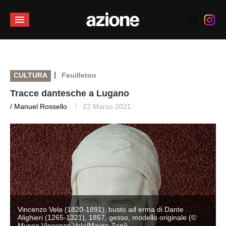
|
CULTURA
Feuilleton
Tracce dantesche a Lugano
/ Manuel Rossello
22 Marzo 2021
Vincenzo Vela (1820-1891), busto ad erma di Dante
Alighieri (1265-1321), 1857, gesso, modello originale (©
Museo Vincenzo Vela/Mauro Zeni)