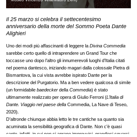
Il 25 marzo si celebra il settecentesimo
anniversario della morte del Sommo Poeta Dante
Alighieri
Uno dei modi più affascinanti di leggere la
Divina Commedia
sarebbe certo quello di intraprendere un Grand Tour che
toccasse uno dopo l’altro gli innumerevoli luoghi d’Italia citati
nel poema dantesco, iniziando magari dalla colossale Pietra di
Bismantova, la cui vista avrebbe ispirato Dante per la
descrizione del Purgatorio. Ma a ben vedere qualcosa di simile
(un formidabile
baedecker
della
Commedia
)
è stato
ultimamente realizzato per opera di Giulio Ferroni (
L’Italia di
Dante. Viaggio nel paese della
Commedia, La Nave di Teseo,
2020).
D’altronde chiunque abbia letto le tre cantiche sa quanto sia
acuminata la sensibilità geografica di Dante. Non c’è quasi
canto, infatti, in cui non si aprano improvvisi, grandiosi squarci