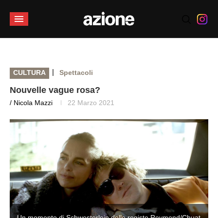
|
CULTURA
Spettacoli
Nouvelle vague rosa?
/ Nicola Mazzi
22 Marzo 2021
t
Un momento di Schwesterlein delle registe Reymond/Chuat