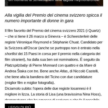
Alla vigilia del Premio del cinema svizzero spicca il
numero importante di donne in gara
Il film favorito del Premio del cinema svizzero 2021 (i Quartz)
– che si tiene il 26 marzo a Ginevra – è
Schwesterlein
delle
registe Véronique Reymond e Stéphanie Chuat. Candidato per
la Svizzera all’Oscar (anche se purtroppo non è entrato nella
shortlist
dei 15 Paesi in corsa per il premio nella categoria dei
film stranieri), ha dalla sua ben sei nominations. È seguito da
Platzspitzbaby
di Pierre Monnard con quattro e da
Mare
di
Andrea Štaka con tre. Bene anche
Atlas
, di Niccolò Castelli,
che tiene alta la bandiera del Ticino con due candidature
(miglior film e miglior fotografia).
Diciamolo subito: l’opera delle due registe losannesi è il
migliore in lizza. La storia di Lisa (una bravissima Nina Hoss),
drammaturga che ha smesso di scrivere e che fa il possibile
per far risalire sul palco il fratello attore gravemente malato di
LEGGI DI PIÙ