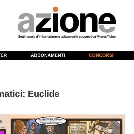
TER
ABBONAMENTI
CONCORSI
matici: Euclide