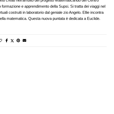
metti creati nell’ambito del progetto Matematicando del Centro
formazione e apprendimento della Supsi. Si tratta dei viaggi nel
uali costruiti in laboratorio dal geniale zio Angelo. Ellie incontra
 della matematica. Questa nuova puntata è dedicata a Euclide.