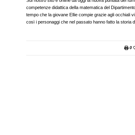
Sul nostro sito è online da oggi la nuova puntata dei fu
competenze didattica della matematica del Dipartimento 
tempo che la giovane Ellie compie grazie agli occhiali virt
così i personaggi che nel passato hanno fatto la storia
0