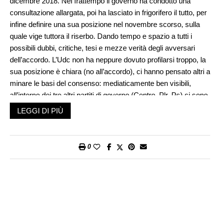
dicembre 2018. Nel frattempo il governo ha condotto una
consultazione allargata, poi ha lasciato in frigorifero il tutto, per
infine definire una sua posizione nel novembre scorso, sulla
quale vige tuttora il riserbo. Dando tempo e spazio a tutti i
possibili dubbi, critiche, tesi e mezze verità degli avversari
dell’accordo. L’Udc non ha neppure dovuto profilarsi troppo, la
sua posizione è chiara (no all’accordo), ci hanno pensato altri a
minare le basi del consenso: mediaticamente ben visibili,
all’interno dei tre altri partiti di governo (Centro, Plr, Ps) si sono
profilati alcuni politici che hanno definito ormai morto l’accordo
LEGGI DI PIÙ
istituzionale, evidenziando delle fratture interpartitiche. Del Ps
si conosceva la divisione fra ala europeista e ala sindacale,
quest’ultima non disposta ad accettare peggioramenti nella
0
protezione dei lavoratori, ma Centro e Plr hanno sorpreso: nel
primo è il presidente Gehrard Pfister a essersi scagliato contro
l’accordo, nel secondo dapprima l’ex consigliere federale
Schneider-Ammann e poi il consigliere agli Stati argoviese
Thierry Burkart, vicino ad ambienti che pure si stanno
profilando in tal senso, dotati di grandi capitali