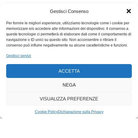
definire il futuro della Via bilaterale. Lasciando la Svizzera
senza un’alternativa, se non la via solitaria o l’adesione all’Ue.
Gestisci Consenso
Per fornire le migliori esperienze, utilizziamo tecnologie come i cookie per
memorizzare e/o accedere alle informazioni del dispositivo. Il consenso a
queste tecnologie ci permetterà di elaborare dati come il comportamento di
navigazione o ID unici su questo sito. Non acconsentire o ritirare il
consenso può influire negativamente su alcune caratteristiche e funzioni.
Gestisci servizi
ACCETTA
NEGA
VISUALIZZA PREFERENZE
Cookie Policy
Dichiarazione sulla Privacy