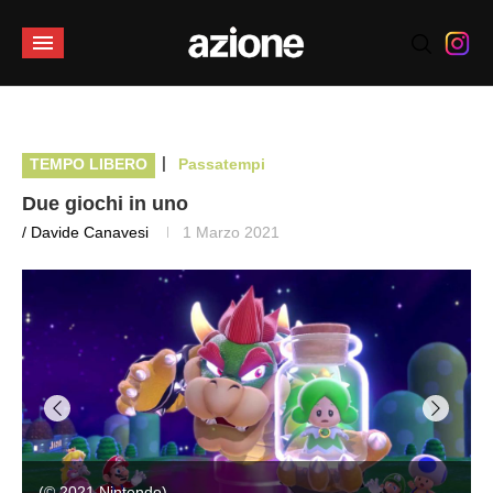
|
TEMPO LIBERO
Passatempi
Due giochi in uno
/ Davide Canavesi
1 Marzo 2021
(© 2021 Nintendo)