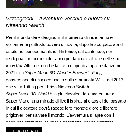
Videogiochi – Avventure vecchie e nuove su
Nintendo Switch
Per il mondo dei videogiochi, il momento di inizio anno è
solitamente piuttosto povero di novità, dopo la scorpacciata di
uscite nel periodo natalizio. Nintendo, dal canto suo, non
disdegna i primi mesi dell’anno per lanciare alcune delle sue
«novità». Allora ecco che la casa nipponica apre le danze nel
2021 con
Super Mario 3D World + Bowser’s Fury
,
conversione di un gioco uscito sulla sfortunata Wii U nel 2013,
che si fa il lifting per l’ibrida Nintendo Switch.
Super Mario 3D World
è la più classica delle avventure di
Super Mario: una miriade di livelli ispirati ai classici del passato
in cui il giocatore dovrà raccogliere monete d’oro e liberare
prigionieri per salvare il mondo. L’avventura si apre con il
consueto dramma: Bowser e scagnozzi hanno catturato il
popolo delle fatine per rinchiuderle in ampolle. Nei panni di
LEGGI DI PIÙ