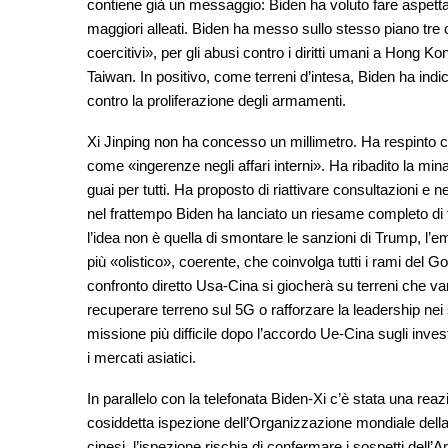
contiene già un messaggio: Biden ha voluto fare aspettare
maggiori alleati. Biden ha messo sullo stesso piano tre 
coercitivi», per gli abusi contro i diritti umani a Hong 
Taiwan. In positivo, come terreni d’intesa, Biden ha indic
contro la proliferazione degli armamenti.
Xi Jinping non ha concesso un millimetro. Ha respinto
come «ingerenze negli affari interni». Ha ribadito la mi
guai per tutti. Ha proposto di riattivare consultazioni e ne
nel frattempo Biden ha lanciato un riesame completo di t
l’idea non è quella di smontare le sanzioni di Trump, l’
più «olistico», coerente, che coinvolga tutti i rami del G
confronto diretto Usa-Cina si giocherà su terreni che va
recuperare terreno sul 5G o rafforzare la leadership nei s
missione più difficile dopo l’accordo Ue-Cina sugli inve
i mercati asiatici.
In parallelo con la telefonata Biden-Xi c’è stata una reaz
cosiddetta ispezione dell’Organizzazione mondiale dell
cinesi, l’ispezione rischia di confermare i sospetti del