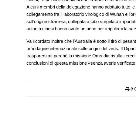
Alcuni membri della delegazione hanno adottato tutte le v
collegamento fra il laboratorio virologico di Wuhan e l’or
sull’origine straniera, collegata a cibo surgelato importa
autorità cinesi hanno avuto un anno per «ripulire» la scen
Va ricordato inoltre che l’Australia è sotto il tiro di pe
un’indagine internazionale sulle origini del virus. Il Dip
trasparenza» perché la missione Oms dia risultati credib
conclusioni di questa missione «senza averle verificate 
0