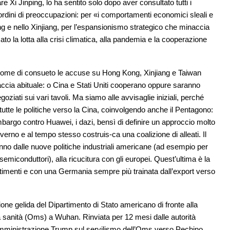
 Xi Jinping, lo ha sentito solo dopo aver consultato tutti i
ordini di preoccupazioni: per «i comportamenti economici sleali e
Kong e nello Xinjiang, per l’espansionismo strategico che minaccia
ato la lotta alla crisi climatica, alla pandemia e la cooperazione
 come di consueto le accuse su Hong Kong, Xinjiang e Taiwan
naccia abituale: o Cina e Stati Uniti cooperano oppure saranno
goziati sui vari tavoli. Ma siamo alle avvisaglie iniziali, perché
utte le politiche verso la Cina, coinvolgendo anche il Pentagono:
embargo contro Huawei, i dazi, bensì di definire un approccio molto
overno e al tempo stesso costruis-ca una coalizione di alleati. Il
nno dalle nuove politiche industriali americane (ad esempio per
emiconduttori), alla ricucitura con gli europei. Quest’ultima è la
stimenti e con una Germania sempre più trainata dall’export verso
ione gelida del Dipartimento di Stato americano di fronte alla
a sanità (Oms) a Wuhan. Rinviata per 12 mesi dalle autorità
l’Amministrazione Trump sul servilismo dell’Oms verso Pechino.