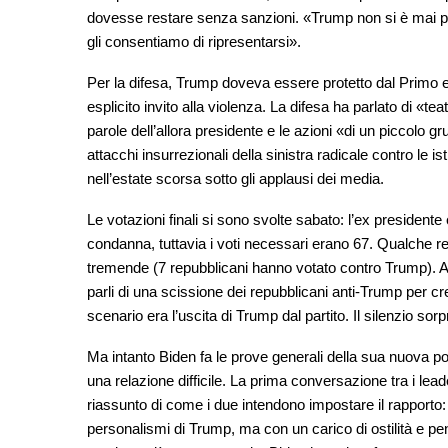
dovesse restare senza sanzioni. «Trump non si è mai pen
gli consentiamo di ripresentarsi».
Per la difesa, Trump doveva essere protetto dal Primo
esplicito invito alla violenza. La difesa ha parlato di «t
parole dell’allora presidente e le azioni «di un piccolo g
attacchi insurrezionali della sinistra radicale contro le is
nell’estate scorsa sotto gli applausi dei media.
Le votazioni finali si sono svolte sabato: l’ex president
condanna, tuttavia i voti necessari erano 67. Qualche re
tremende (7 repubblicani hanno votato contro Trump). Ade
parli di una scissione dei repubblicani anti-Trump per c
scenario era l’uscita di Trump dal partito. Il silenzio sor
Ma intanto Biden fa le prove generali della sua nuova pol
una relazione difficile. La prima conversazione tra i le
riassunto di come i due intendono impostare il rapporto
personalismi di Trump, ma con un carico di ostilità e pend