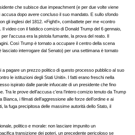
residente che subisce due impeachment (e per due volte viene
di accusa dopo avere concluso il suo mandato. E sullo sfondo
 con gli inglesi del 1812. «Fight!», combattete per me «contro
 Il video con il fatidico comizio di Donald Trump del 6 gennaio,
per l’accusa era la pistola fumante, la prova del reato. Il
ni. Così Trump è tornato a occupare il centro della scena
 lasciato interrogare dal Senato) per una settimana è tornato
lui a pagare un prezzo politico di questo processo pubblico al suo
 le istituzioni degli Stati Uniti». I fatti erano freschi nella
sso ispirato dalle parole infuocate di un presidente che fino
zione. Tra le prove dell’accusa c’era l’intero comizio tenuto da Trump
 Bianca, i filmati dell’aggressione alle forze dell’ordine e ai
rti, la fuga precipitosa delle massime autorità dello Stato, il
ionale, politico e morale: non lasciare impunito un
cifica transizione dei poteri, un precedente pericoloso se