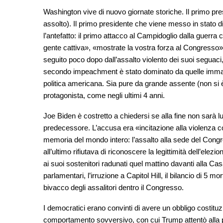
Washington vive di nuovo giornate storiche. Il primo p
assolto). Il primo presidente che viene messo in stato 
l’antefatto: il primo attacco al Campidoglio dalla guerra
gente cattiva», «mostrate la vostra forza al Congresso».
seguito poco dopo dall’assalto violento dei suoi seguaci, 
secondo impeachment è stato dominato da quelle immagi
politica americana. Sia pure da grande assente (non si è
protagonista, come negli ultimi 4 anni.
Joe Biden è costretto a chiedersi se alla fine non sarà 
predecessore. L’accusa era «incitazione alla violenza contro
memoria del mondo intero: l’assalto alla sede del Congre
all’ultimo rifiutava di riconoscere la legittimità dell’ele
ai suoi sostenitori radunati quel mattino davanti alla Casa
parlamentari, l’irruzione a Capitol Hill, il bilancio di 5 mo
bivacco degli assalitori dentro il Congresso.
I democratici erano convinti di avere un obbligo costituz
comportamento sovversivo, con cui Trump attentò alla pa