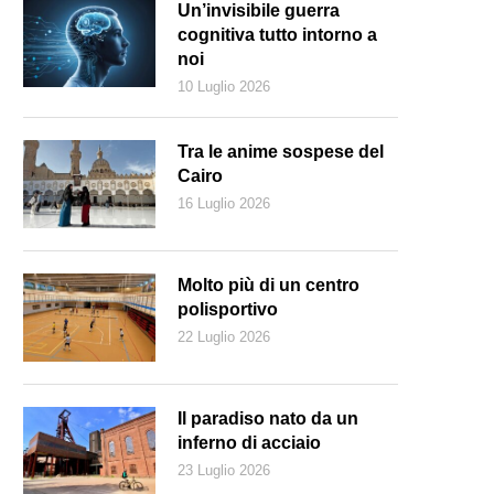
Un’invisibile guerra
cognitiva tutto intorno a
noi
10 Luglio 2026
Tra le anime sospese del
Cairo
16 Luglio 2026
Molto più di un centro
polisportivo
22 Luglio 2026
ello del 6 gennaio è stato il primo attacco al Campidoglio dalla guerra 
Il paradiso nato da un
inferno di acciaio
23 Luglio 2026