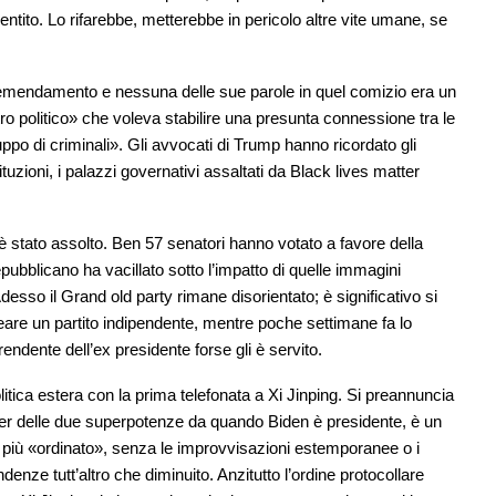
tito. Lo rifarebbe, metterebbe in pericolo altre vite umane, se
 emendamento e nessuna delle sue parole in quel comizio era un
eatro politico» che voleva stabilire una presunta connessione tra le
ruppo di criminali». Gli avvocati di Trump hanno ricordato gli
tituzioni, i palazzi governativi assaltati da Black lives matter
e è stato assolto. Ben 57 senatori hanno votato a favore della
pubblicano ha vacillato sotto l’impatto di quelle immagini
sso il Grand old party rimane disorientato; è significativo si
reare un partito indipendente, mentre poche settimane fa lo
prendente dell’ex presidente forse gli è servito.
itica estera con la prima telefonata a Xi Jinping. Si preannuncia
ader delle due superpotenze da quando Biden è presidente, è un
: più «ordinato», senza le improvvisazioni estemporanee o i
enze tutt’altro che diminuito. Anzitutto l’ordine protocollare