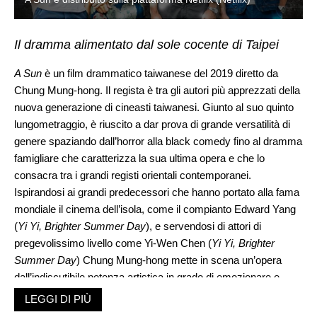
Il dramma alimentato dal sole cocente di Taipei
A Sun
è un film drammatico taiwanese del 2019 diretto da
Chung Mung-hong. Il regista è tra gli autori più apprezzati della
nuova generazione di cineasti taiwanesi. Giunto al suo quinto
lungometraggio, è riuscito a dar prova di grande versatilità di
genere spaziando dall’horror alla black comedy fino al dramma
famigliare che caratterizza la sua ultima opera e che lo
consacra tra i grandi registi orientali contemporanei.
Ispirandosi ai grandi predecessori che hanno portato alla fama
mondiale il cinema dell’isola, come il compianto Edward Yang
(
Yi Yi, Brighter Summer Day
), e servendosi di attori di
pregevolissimo livello come Yi-Wen Chen (
Yi Yi, Brighter
Summer Day
) Chung Mung-hong mette in scena un’opera
dall’indiscutibile potenza artistica in grado di emozionare e
intrattenere lo spettatore per tutta la durata del viaggio che
LEGGI DI PIÙ
trova i titoli di coda dopo ben due ore e quaranta minuti.