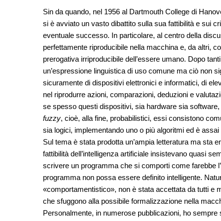
Sin da quando, nel 1956 al Dartmouth College di Hanov
si è avviato un vasto dibattito sulla sua fattibilità e sui 
eventuale successo. In particolare, al centro della disc
perfettamente riproducibile nella macchina e, da altri
prerogativa irriproducibile dell’essere umano. Dopo tanti a
un’espressione linguistica di uso comune ma ciò non sign
sicuramente di dispositivi elettronici e informatici, di e
nel riprodurre azioni, comparazioni, deduzioni e valuta
se spesso questi dispositivi, sia hardware sia software
fuzzy
, cioè, alla fine, probabilistici, essi consistono c
sia logici, implementando uno o più algoritmi ed è assai d
Sul tema è stata prodotta un’ampia letteratura ma sta 
fattibilità dell’intelligenza artificiale insistevano quas
scrivere un programma che si comporti come farebbe l’u
programma non possa essere definito intelligente. Natur
«comportamentistico», non è stata accettata da tutti e mol
che sfuggono alla possibile formalizzazione nella macchin
Personalmente, in numerose pubblicazioni, ho sempre sost