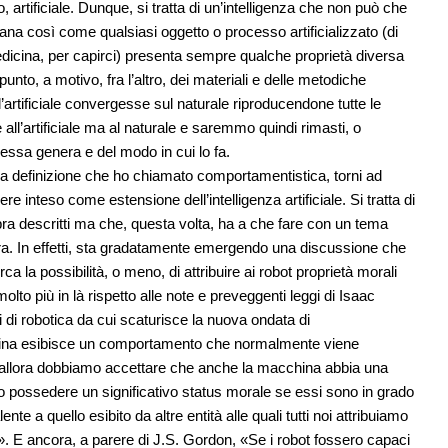
rtificiale. Dunque, si tratta di un’intelligenza che non può che
na così come qualsiasi oggetto o processo artificializzato (di
medicina, per capirci) presenta sempre qualche proprietà diversa
unto, a motivo, fra l’altro, dei materiali e delle metodiche
se l’artificiale convergesse sul naturale riproducendone tutte le
 all’artificiale ma al naturale e saremmo quindi rimasti, o
 essa genera e del modo in cui lo fa.
la definizione che ho chiamato comportamentistica, torni ad
e inteso come estensione dell’intelligenza artificiale. Si tratta di
a descritti ma che, questa volta, ha a che fare con un tema
era. In effetti, sta gradatamente emergendo una discussione che
a la possibilità, o meno, di attribuire ai robot proprietà morali
lto più in là rispetto alle note e preveggenti leggi di Isaac
 di robotica da cui scaturisce la nuova ondata di
na esibisce un comportamento che normalmente viene
allora dobbiamo accettare che anche la macchina abbia una
o possedere un significativo status morale se essi sono in grado
e a quello esibito da altre entità alle quali tutti noi attribuiamo
. E ancora, a parere di J.S. Gordon, «Se i robot fossero capaci