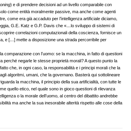
oning
) e di prendere decisioni ad un livello comparabile con
n solo come entità moralmente passive, ma anche come agenti
tre, come era già accaduto per l’intelligenza artificiale diciamo,
ggia, G.E. Katz e G.P. Davis che «…lo sviluppo di sistemi di
r scoprire correlazioni computazionali della coscienza, fornisce un
a, e […] mette a disposizione una strada percorribile per
la comparazione con l’uomo: se la macchina, in fatto di questioni
a perché negarle le stesse proprietà morali? A questo punto la
tto che, in ogni caso, la responsabilità e i principi morali che la
gli algoritmi, umani, che la governano. Basterà qui sottolineare
arda la macchina, il principio della sua artificialità, con tutte le
me quello etico, nel quale sono in gioco questioni di rilevanza
telligenza o la morale dell’uomo, al centro del dibattito andrebbe
sibilità ma anche la sua inesorabile alterità rispetto alle cose della