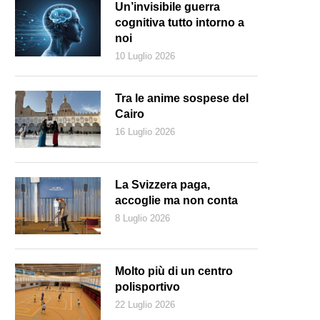
Un’invisibile guerra
cognitiva tutto intorno a
noi
10 Luglio 2026
Tra le anime sospese del
Cairo
16 Luglio 2026
La Svizzera paga,
accoglie ma non conta
8 Luglio 2026
 robot possono possedere uno status morale? (Pixabay)
Molto più di un centro
polisportivo
22 Luglio 2026