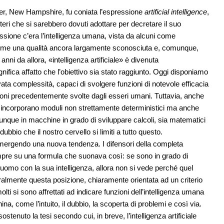
er, New Hampshire, fu coniata l’espressione
artificial intelligence
,
criteri che si sarebbero dovuti adottare per decretare il suo
ussione c’era l’intelligenza umana, vista da alcuni come
, come una qualità ancora largamente sconosciuta e, comunque,
nni da allora, «intelligenza artificiale» è divenuta
ifica affatto che l’obiettivo sia stato raggiunto. Oggi disponiamo
levata complessità, capaci di svolgere funzioni di notevole efficacia
zioni precedentemente svolte dagli esseri umani. Tuttavia, anche
, incorporano moduli non strettamente deterministici ma anche
omunque in macchine in grado di sviluppare calcoli, sia matematici
ubbio che il nostro cervello si limiti a tutto questo.
emergendo una nuova tendenza. I difensori della completa
i sempre su una formula che suonava così: se sono in grado di
omo con la sua intelligenza, allora non si vede perché quel
almente questa posizione, chiaramente orientata ad un criterio
ti si sono affrettati ad indicare funzioni dell’intelligenza umana
a, come l’intuito, il dubbio, la scoperta di problemi e così via.
enuto la tesi secondo cui, in breve, l’intelligenza artificiale