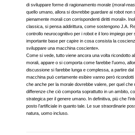
di sviluppare forme di ragionamento morale (
moral-reas
quello umano, allora si dovrebbe guardare ai robot no
pienamente morali con corrispondenti diritti morali». Inol
classica, si pensa addirittura, come sostengono J.A. Re
controllo neurocognitivo per i robot e il loro impiego pe
importante base per capire in cosa consista la coscienz
sviluppare una macchina cosciente».
Come si vede, tutto viene ancora una volta ricondotto al
morali, appare o si comporta come farebbe l’uomo, allor
discussione si farebbe lunga e complessa, a partire dal fa
macchina può certamente esibire vanno però ricondotti a
che anche per la morale dovrebbe valere, per quel che rigu
differenze che ciò comporta soprattutto in un ambito, co
strategica per il genere umano. In definitiva, più che l’in
posto l’artificiale in quanto tale. Le sue straordinarie pos
natura, uomo incluso.