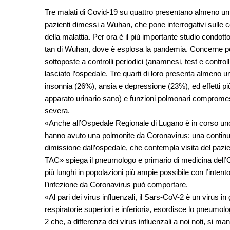
Tre malati di Covid-19 su quattro presentano almeno un re
pazienti dimessi a Wuhan, che pone interrogativi sulle c
della malattia. Per ora è il più importante studio condott
tan di Wuhan, dove è esplosa la pandemia. Concerne p
sottoposte a controlli periodici (anamnesi, test e control
lasciato l’ospedale. Tre quarti di loro presenta almeno 
insonnia (26%), ansia e depressione (23%), ed effetti p
apparato urinario sano) e funzioni polmonari compromes
severa.
«Anche all’Ospedale Regionale di Lugano è in corso uno 
hanno avuto una polmonite da Coronavirus: una continua r
dimissione dall’ospedale, che contempla visita del pazie
TAC» spiega il pneumologo e primario di medicina dell’O
più lunghi in popolazioni più ampie possibile con l’intent
l’infezione da Coronavirus può comportare.
«Al pari dei virus influenzali, il Sars-CoV-2 è un virus in 
respiratorie superiori e inferiori», esordisce lo pneumo
2 che, a differenza dei virus influenzali a noi noti, si man