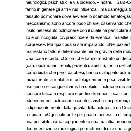
neurologici, psichiatrici e via dicendo. «Inoltre, il Sa
fanno in genere gli altri virus influenzali, ma danneggia tu
tessuto polmonare dove avviene lo scambio emato-gass
meccanismo sono ancora poco chiare, osservando che pe
insito nel tessuto polmonare con il quale ha particolare 
19 è un’incognita: «A prescindere da eventuali malattie 
sorprese». Ma qualcosa si sta imparando: «Nei pazienti 
ma restano fattore determinante per la gravità della mal
Una cosa è certa: «Coloro che hanno mostrato un decor
(cardiopolmonari, renali, pazienti diabetici); molto deli
comorbidità che però, da obesi, hanno sviluppato polmon
Inizialmente la malattia è radiologicamente poco visibil
ossigeno nel sangue il virus ha colpito il polmone ma an
causare fatica a respirare e perfino trombosi locali con
addensamenti polmonari o cicatrici visibili sui polmoni,
indipendentemente dalla gravità della polmonite da Covi
respirare: «Ogni polmonite per guarire necessita di tem
una possibile asma soggiacente o una malattia broncop
documentazione radiologica permettono di dire che la g