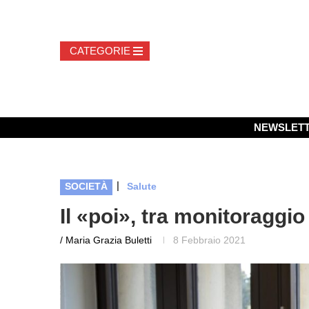
NEWSLET
|
SOCIETÀ
Salute
Il «poi», tra monitoraggio 
/ Maria Grazia Buletti
8 Febbraio 2021