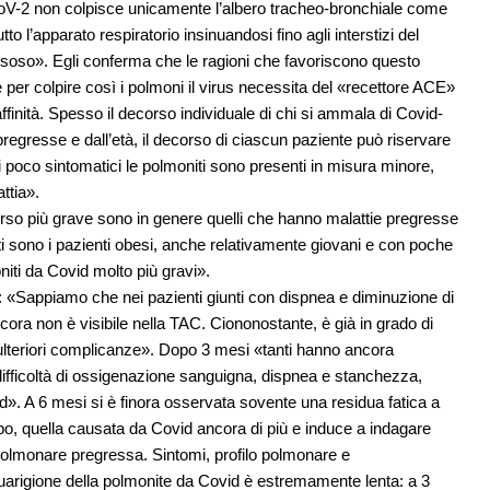
rs-CoV-2 non colpisce unicamente l’albero tracheo-bronchiale come
tto l’apparato respiratorio insinuandosi fino agli interstizi del
oso». Egli conferma che le ragioni che favoriscono questo
r colpire così i polmoni il virus necessita del «recettore ACE»
affinità. Spesso il decorso individuale di chi si ammala di Covid-
pregresse e dall’età, il decorso di ciascun paziente può riservare
poco sintomatici le polmoniti sono presenti in misura minore,
attia».
so più grave sono in genere quelli che hanno malattie pregresse
cati sono i pazienti obesi, anche relativamente giovani e con poche
iti da Covid molto più gravi».
e: «Sappiamo che nei pazienti giunti con dispnea e diminuzione di
cora non è visibile nella TAC. Ciononostante, è già in grado di
 ulteriori complicanze». Dopo 3 mesi «tanti hanno ancora
 difficoltà di ossigenazione sanguigna, dispnea e stanchezza,
d». A 6 mesi si è finora osservata sovente una residua fatica a
po, quella causata da Covid ancora di più e induce a indagare
olmonare pregressa. Sintomi, profilo polmonare e
uarigione della polmonite da Covid è estremamente lenta: a 3