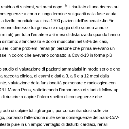
siduo di sintomi, sei mesi dopo. È il risultato di una ricerca sui
onseguenze a corto e lungo termine sui guariti dalla fase acuta
o a livello mondiale su circa 1700 pazienti dell’ospedale Jin Yin-
ersone dimesse tra gennaio e maggio dello scorso anno e
li mirati) per tutta l’estate e a 6 mesi di distanza da quando hanno
un sintomo: stanchezza e dolori muscolari nel 63% dei casi,
iù seri come problemi renali (in persone che prima avevano un
se in coloro che avevano contratto la Covid-19 in forma più
studio di valutazione di pazienti ammalatisi in modo serio e che
accolta clinica, di esami e dati a 3, a 6 e a 12 mesi dalla
nte, valutazione della funzionalità polmonare e radiologica con
RL Marco Pons, sottolineando l’importanza di studi di follow-up
o di riuscire a capire l’intero spettro di conseguenze che
grado di colpire tutti gli organi, pur concentrandosi sulle vie
logo, portando l’attenzione sulle serie conseguenze del Sars-CoV-
ifesta pure in un ampio ventaglio di disturbi cardiaci, renali,