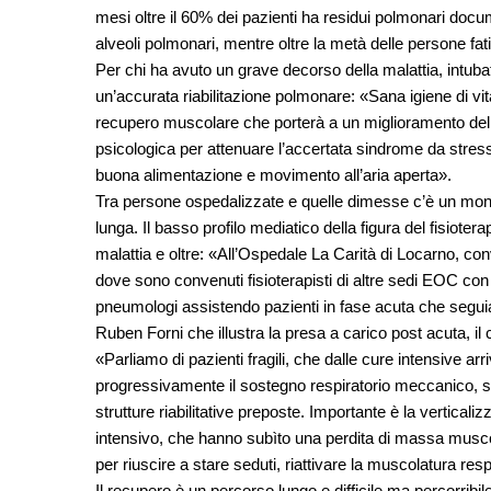
mesi oltre il 60% dei pazienti ha residui polmonari docum
alveoli polmonari, mentre oltre la metà delle persone fa
Per chi ha avuto un grave decorso della malattia, intuba
un’accurata riabilitazione polmonare: «Sana igiene di vi
recupero muscolare che porterà a un miglioramento della
psicologica per attenuare l’accertata sindrome da stres
buona alimentazione e movimento all’aria aperta».
Tra persone ospedalizzate e quelle dimesse c’è un mondo:
lunga. Il basso profilo mediatico della figura del fisiotera
malattia e oltre: «All’Ospedale La Carità di Locarno, co
dove sono convenuti fisioterapisti di altre sedi EOC con
pneumologi assistendo pazienti in fase acuta che seguiamo 
Ruben Forni che illustra la presa a carico post acuta, il c
«Parliamo di pazienti fragili, che dalle cure intensive ar
progressivamente il sostegno respiratorio meccanico, st
strutture riabilitative preposte. Importante è la verticaliz
intensivo, che hanno subìto una perdita di massa musc
per riuscire a stare seduti, riattivare la muscolatura res
Il recupero è un percorso lungo e difficile ma percorribile