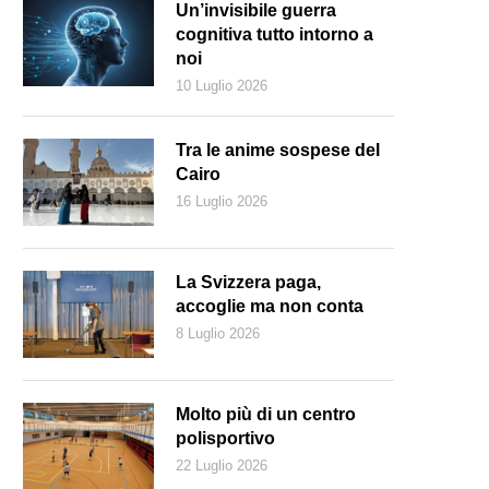
Un’invisibile guerra
cognitiva tutto intorno a
noi
10 Luglio 2026
Tra le anime sospese del
Cairo
16 Luglio 2026
La Svizzera paga,
accoglie ma non conta
8 Luglio 2026
Marc
Molto più di un centro
polisportivo
22 Luglio 2026