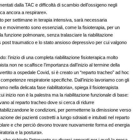
entati dalla TAC e difficoltà di scambio dell’ossigeno negli
tica ancora a respirare».
to per settimane in terapia intensiva, sarà necessaria
ta e movimento sono essenziali, come la fisioterapia, per un
 funzione polmonare, senza tralasciare la riabilitazione
s post traumatico e lo stato ansioso depressivo per cui valgono
 l’inizio di una completa riabilitazione fisioterapica molto
pista non ne scalfisce l’importanza dall’inizio al termine della
nvertito a ospedale Covid, si è creato un “reparto tracheo” ad hoc
 competenze respiratorie specifiche. Dall’inizio lavoriamo con gli
nella delicata fase riabilitatoria», spiega il fisioterapista
ui inizio non è la palestra ma la riabilitazione funzionale di base:
rivano al reparto tracheo dove si cerca di ridurre
abilizzandone le condizioni, per permetterne la dimissione verso
zazione dei pazienti costretti a lungo sdraiati e intubati nel reparto
olare e che perciò devono trovare nuovamente forma ed energia
piratoria e la postura».
, che richiede l’intervento su diversi apparati per i quali la presa