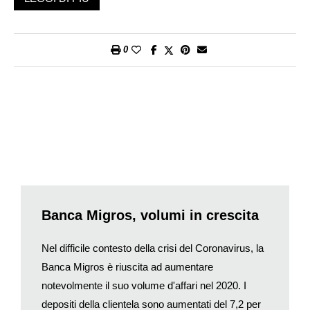
oltre il 10%.
L’esercizio 2020 del Gruppo Migros è stato caratterizzato da
0
diversi fattori straordinari. A causa della pandemia di
coronavirus, Migros ha dovuto far fronte a un aumento della
domanda nel commercio stazionario e online. Al contempo
settori di attività quali viaggi, gastronomia, offerte per il tempo
libero e fitness hanno subito pesanti perdite. In questo
contesto, la rettifica del portafoglio di imprese iniziata l’anno
precedente, la concentrazione sul core business e
l’ampliamento forzato dell’offerta online hanno avuto
un’importanza strategica cruciale. La rettifica del portafoglio di
aziende è stata attuata in modo sistematico con la vendita
Banca Migros, volumi in crescita
della catena di grandi magazzini Globus (all’inizio dell’anno) e
del fornitore all’ingrosso operante nel settore della ristorazione
Nel difficile contesto della crisi del Coronavirus, la
Saviva (alla fine dell’anno).
Banca Migros è riuscita ad aumentare
«Migros si è difesa bene nel 2020, un anno estremamente
notevolmente il suo volume d'affari nel 2020. I
complesso. In questo periodo difficile per molte persone, ha
depositi della clientela sono aumentati del 7,2 per