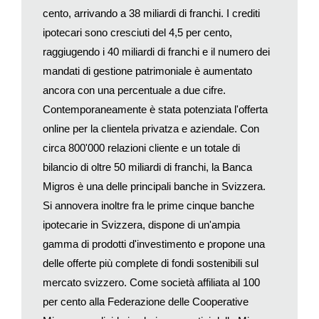
esercitato un ruolo fondamentale nell’approvvigionamento della
cento, arrivando a 38 miliardi di franchi. I crediti
popolazione svizzera. Il merito va alle nostre collaboratrici e ai
ipotecari sono cresciuti del 4,5 per cento,
nostri collaboratori che hanno profuso un impegno
raggiugendo i 40 miliardi di franchi e il numero dei
straordinario a livello dell’intero Gruppo Migros, dimostrando
mandati di gestione patrimoniale è aumentato
un’instancabile dedizione alla clientela», dichiara Fabrice
ancora con una percentuale a due cifre.
Zumbrunnen, presidente della Direzione generale della
Federazione delle cooperative Migros.
Contemporaneamente è stata potenziata l'offerta
online per la clientela privatza e aziendale. Con
La quota online supera per la prima volta il 10%
circa 800'000 relazioni cliente e un totale di
Nel 2020 il fatturato del Gruppo Migros è aumentato del 4,0%,
bilancio di oltre 50 miliardi di franchi, la Banca
attestandosi a 29,822 miliardi di franchi. Il fatturato del
Migros è una delle principali banche in Svizzera.
commercio al dettaglio di tutte le imprese Migros che
Si annovera inoltre fra le prime cinque banche
riforniscono i consumatori finali è cresciuto del 2,6% fino a
toccare i 24,376 miliardi di franchi. Escludendo le vendite di
ipotecarie in Svizzera, dispone di un'ampia
Globus e Depot, il fatturato del commercio al dettaglio è
gamma di prodotti d'investimento e propone una
risultato pari a 24,191 miliardi di franchi, segnando un rialzo del
delle offerte più complete di fondi sostenibili sul
7,2% rispetto all’anno precedente.
mercato svizzero. Come società affiliata al 100
per cento alla Federazione delle Cooperative
Nell’e-commerce Migros è riuscita a consolidare ulteriormente