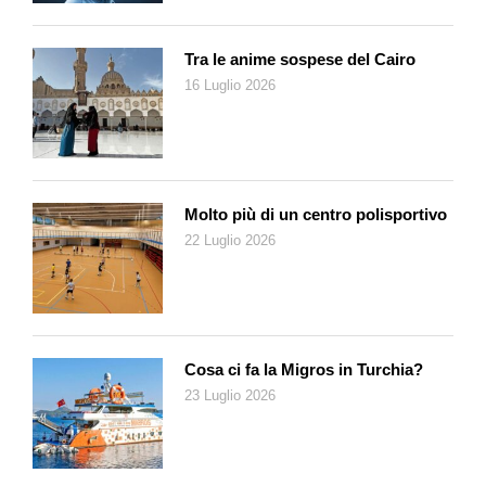
generando un fatturato di 12,455 miliardi di franchi (+7,4%) in
Svizzera. La pandemia di coronavirus ha modificato il
comportamento di acquisto di molti consumatori. Le persone
Tra le anime sospese del Cairo
hanno trascorso più tempo a casa e hanno effettuato
16 Luglio 2026
maggiormente gli acquisti nei piccoli negozi di quartiere, che
hanno evidenziato una crescita a due cifre. La quantità di
prodotti nei carrelli della spesa è salita, ma la frequenza di
acquisto è diminuita. L’affluenza dei clienti è calata di
conseguenza a 321 milioni di acquisti (–8,9%).
Molto più di un centro polisportivo
22 Luglio 2026
La clientela ha apprezzato in particolare i prodotti regionali e
sostenibili. Il fatturato generato con gli alimenti biologici è
cresciuto del 15,6%. Per quanto concerne i prodotti a valore
aggiunto ecologico o sociale, il fatturato è aumentato del 7,4%,
attestandosi a 3,382 miliardi di franchi. Migros ha diminuito i
Cosa ci fa la Migros in Turchia?
prezzi anche nel 2020. Da settembre 2020, i prezzi di 700
23 Luglio 2026
articoli di supermercato sono stati abbassati in modo
permanente.
Negozi specializzati