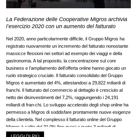
La Federazione delle Cooperative Migros archivia
l’esercizio 2020 con un aumento del fatturato
Nel 2020, anno particolarmente difficile, il Gruppo Migros ha
registrato nuovamente un incremento del fatturato nonostante
massicce flessioni nei settori ad esempio dei viaggi e della
gastronomia. A tal proposito, la concentrazione sul core
business e l’ampliamento dell’offerta online hanno giocato un
ruolo strategico cruciale. Il fatturato consolidato del Gruppo
Migros è aumentato del 4%, attestandosi a 29,822 miliardi di
franchi. Il fatturato del commercio al dettaglio è cresciuto al
netto dei disinvestimenti del 7,2%, raggiungendo i 24,191
miliardi di fran-chi. Lo sviluppo accelerato degli shop online ha
permesso a Migros di soddisfare prontamente nuove esigenze
della clientela. Nel complesso il fatturato online del Gruppo
Migros è salito del 31,0% fino quasi a quota 3 miliardi di
franchi, contribuendo per la prima volta al fatturato globale per
LEGGI DI PIÙ