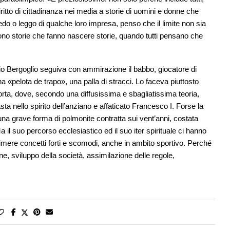
itto di cittadinanza nei media a storie di uomini e donne che
vedo o leggo di qualche loro impresa, penso che il limite non sia
 Sono storie che fanno nascere storie, quando tutti pensano che
io Bergoglio seguiva con ammirazione il babbo, giocatore di
a «pelota de trapo», una palla di stracci. Lo faceva piuttosto
orta, dove, secondo una diffusissima e sbagliatissima teoria,
a nello spirito dell’anziano e affaticato Francesco I. Forse la
una grave forma di polmonite contratta sui vent’anni, costata
il suo percorso ecclesiastico ed il suo iter spirituale ci hanno
rimere concetti forti e scomodi, anche in ambito sportivo. Perché
one, sviluppo della società, assimilazione delle regole,