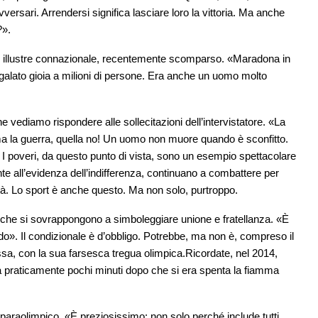
vversari. Arrendersi significa lasciare loro la vittoria. Ma anche
?».
uo illustre connazionale, recentemente scomparso. «Maradona in
alato gioia a milioni di persone. Era anche un uomo molto
 vediamo rispondere alle sollecitazioni dell’intervistatore. «La
ma la guerra, quella no! Un uomo non muore quando è sconfitto.
 poveri, da questo punto di vista, sono un esempio spettacolare
e all’evidenza dell’indifferenza, continuano a combattere per
nità. Lo sport è anche questo. Ma non solo, purtroppo.
 che si sovrappongono a simboleggiare unione e fratellanza. «È
». Il condizionale è d’obbligo. Potrebbe, ma non è, compreso il
ssa, con la sua farsesca tregua olimpica.Ricordate, nel 2014,
ta praticamente pochi minuti dopo che si era spenta la fiamma
araolimpico. «È preziosissimo: non solo perché include tutti,