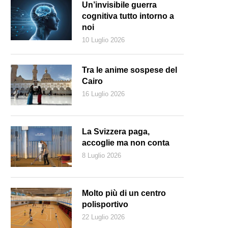
Un’invisibile guerra
cognitiva tutto intorno a
noi
10 Luglio 2026
Tra le anime sospese del
Cairo
16 Luglio 2026
La Svizzera paga,
accoglie ma non conta
8 Luglio 2026
r Bergoglio l’attività sportiva è uno stimolo all’impegno personale (Mar
Molto più di un centro
polisportivo
22 Luglio 2026