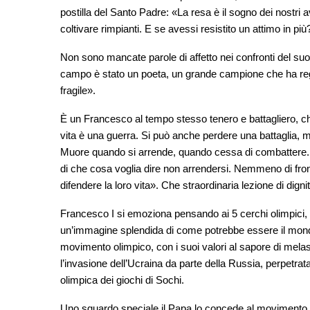
postilla del Santo Padre: «La resa è il sogno dei nostri a
coltivare rimpianti. E se avessi resistito un attimo in più
Non sono mancate parole di affetto nei confronti del s
campo è stato un poeta, un grande campione che ha reg
fragile».
È un Francesco al tempo stesso tenero e battagliero, che
vita è una guerra. Si può anche perdere una battaglia, 
Muore quando si arrende, quando cessa di combattere. I
di che cosa voglia dire non arrendersi. Nemmeno di front
difendere la loro vita». Che straordinaria lezione di dig
Francesco I si emoziona pensando ai 5 cerchi olimpici,
un’immagine splendida di come potrebbe essere il mondo
movimento olimpico, con i suoi valori al sapore di mela
l’invasione dell’Ucraina da parte della Russia, perpetra
olimpica dei giochi di Sochi.
Uno sguardo speciale il Papa lo concede al movimento p