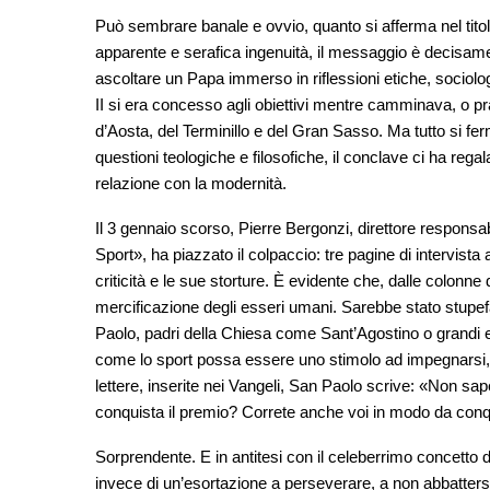
Può sembrare banale e ovvio, quanto si afferma nel titolo
apparente e serafica ingenuità, il messaggio è decisame
ascoltare un Papa immerso in riflessioni etiche, sociolo
II si era concesso agli obiettivi mentre camminava, o prat
d’Aosta, del Terminillo e del Gran Sasso. Ma tutto si fer
questioni teologiche e filosofiche, il conclave ci ha rega
relazione con la modernità.
Il 3 gennaio scorso, Pierre Bergonzi, direttore responsab
Sport», ha piazzato il colpaccio: tre pagine di intervista 
criticità e le sue storture. È evidente che, dalle colonne d
mercificazione degli esseri umani. Sarebbe stato stupe
Paolo, padri della Chiesa come Sant’Agostino o grandi 
come lo sport possa essere uno stimolo ad impegnarsi, 
lettere, inserite nei Vangeli, San Paolo scrive: «Non sape
conquista il premio? Correte anche voi in modo da conqu
Sorprendente. E in antitesi con il celeberrimo concetto d
invece di un’esortazione a perseverare, a non abbattersi,