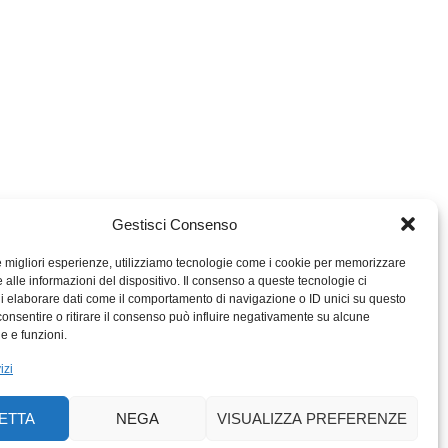
Gestisci Consenso
le migliori esperienze, utilizziamo tecnologie come i cookie per memorizzare
 alle informazioni del dispositivo. Il consenso a queste tecnologie ci
i elaborare dati come il comportamento di navigazione o ID unici su questo
consentire o ritirare il consenso può influire negativamente su alcune
MIGROS TICINO
he e funzioni.
MIGROS
izi
SCUOLA CLUB
PERCENTO CULTURALE
ETTA
NEGA
VISUALIZZA PREFERENZE
MIGROS TICINO