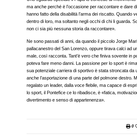
ma anche perché è l’occasione per raccontare e dare dir
hanno fatto della disabilità l’arma dei riscatto. Quando 
dentro di loro, ma soltanto negli occhi di chi li guarda.
non ci sia più nessuna storia da raccontare».
Ne sono passati di anni, da quando il piccolo Jorge Mar
pallacanestro del San Lorenzo, oppure tirava calci ad un
male, così racconta. Tant’è vero che finiva sovente in p
poteva fare meno danni. La passione per lo sport è rimast
sua potenziale carriera di sportivo è stata stroncata da 
anche l’asportazione di una parte del polmone destro. Ma 
regalato un leader, dalla voce flebile, ma capace di esp
lo sport, il Pontefice ce lo ribadisce, è «fatica, motivazi
divertimento e senso di appartenenza».
0