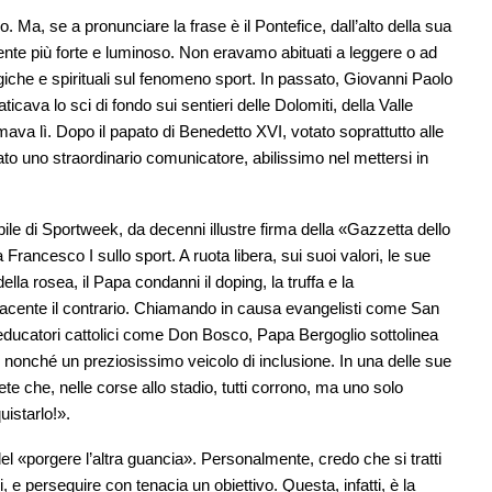
. Ma, se a pronunciare la frase è il Pontefice, dall’alto della sua
nte più forte e luminoso. Non eravamo abituati a leggere o ad
giche e spirituali sul fenomeno sport. In passato, Giovanni Paolo
icava lo sci di fondo sui sentieri delle Dolomiti, della Valle
mava lì. Dopo il papato di Benedetto XVI, votato soprattutto alle
lato uno straordinario comunicatore, abilissimo nel mettersi in
ile di Sportweek, da decenni illustre firma della «Gazzetta dello
a Francesco I sullo sport. A ruota libera, sui suoi valori, le sue
ella rosea, il Papa condanni il doping, la truffa e la
facente il contrario. Chiamando in causa evangelisti come San
educatori cattolici come Don Bosco, Papa Bergoglio sottolinea
nonché un preziosissimo veicolo di inclusione. In una delle sue
te che, nelle corse allo stadio, tutti corrono, ma uno solo
istarlo!».
el «porgere l’altra guancia». Personalmente, credo che si tratti
 e perseguire con tenacia un obiettivo. Questa, infatti, è la