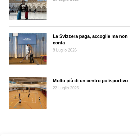
La Scuola Club di Migros Ticino desidera seminare ogni giorno
fiducia nel domani e trasmettere nuova energia perché –
nonostante la densa nebbia che ancora ci avvolge – persone e
organizzazioni possano continuare ad investire nella
formazione continua, nella qualificazione professionale,
La Svizzera paga, accoglie ma non
nell’inclusione sociale (che oggi è anche inclusione digitale), e
conta
nelle relazioni che tengono insieme le persone e rendono più
8 Luglio 2026
vivibile una comunità.
Molto più di un centro polisportivo
22 Luglio 2026