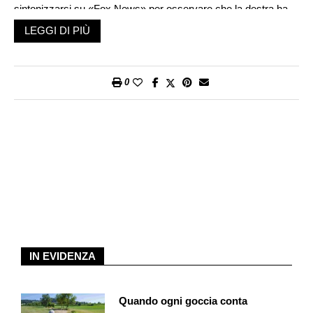
sintonizzarsi su «Fox News» per osservare che la destra ha
già aperto le ostilità verso Biden.
LEGGI DI PIÙ
Il clima di «guerra incivile» – tema centrale nel pacato discorso
di Biden all’Inauguration day – contagia in modo simmetrico e
0
speculare i media che simpatizzano per il 46esimo presidente
degli Usa. Invece della luna di miele abbiamo la propaganda.
La «Cnn» si distingue, pompando a dismisura annunci che
vengono dalla Casa Bianca. Viene presentata come una svolta
nella lotta alla pandemia il ritorno degli Usa nell’Organizzazione
mondiale della sanità. In realtà è un gesto simbolico, in
omaggio al multilateralismo, per segnalare il diverso spirito di
cooperazione internazionale di Biden. Conseguenze pratiche:
zero. L’Oms ha brillato per un’inefficienza spettacolare, oltre
che per la grave collusione iniziale con la Cina. Se servisse a
qualcosa, i Paesi che ne sono membri come l’Italia, il Belgio, il
IN EVIDENZA
Regno Unito non avrebbero una mortalità da Covid ancora
superiore agli Usa.
Quando ogni goccia conta