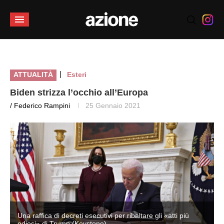
|
ATTUALITÀ
Esteri
Biden strizza l’occhio all’Europa
/ Federico Rampini
25 Gennaio 2021
Una raffica di decreti esecutivi per ribaltare gli «atti più
odiosi» di Trump (Keystone)