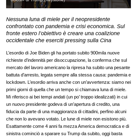
Nessuna luna di miele per il neopresidente
confrontato con pandemia e crisi economica. Sul
fronte estero l’obiettivo è creare una coalizione
occidentale che eserciti pressing sulla Cina
L’esordio di Joe Biden gli ha portato subito 900mila nuove
richieste d’indennità per disoccupazione, la conferma che sul
mercato del lavoro americano la ripresa ha subito una pesante
battuta d’arresto, legata sempre alla stessa causa: pandemia e
lockdown. L’esordio arriva anche con un’avvertenza: siamo nei
primi giorni di quella che un tempo si chiamava luna di miele.
Mi riferisco ai bei tempi andati (un po’ troppo idealizzati) in cui
un nuovo presidente godeva di un’apertura di credito, una
fiducia da parte di una maggioranza di cittadini, perfino alcuni
che non lo avevano votato. Le lune di miele non esistono più.
Esattamente come 4 anni fa mezza America democratica e di
sinistra cominciò a sparare su Trump da subito, oggi basta