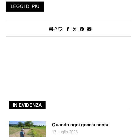
certo i salti mortali – non si è mai veramente lasciato cullare
LEGGI DI PIÙ
dal successo e neppure si è abbandonato alle transitorie
incoronazioni, ma a testa bassa ha continuato e continua il suo
percorso espressivo.
0
Sono due i suoi libri usciti negli ultimi tempi: al corposo
romanzo a fumetti
Scheletri
si è da poco aggiunto
l’occasionale
A Babbo morto. Una storia di Natale
. Se
quest’ultimo è una breve – ancorché provocatoria e irruente –
decostruzione del mito natalizio contemporaneo attraverso le
derive consumistiche di una società violenta e disumana,
Scheletri
è un’ulteriore, notevole tappa della ricerca stilistica
intorno al racconto quotidiano e spicciolo di sé. Alla grande
cautela con cui, nei primi lavori, si tratteggiavano i personaggi
che non fossero parte integrante del suo ristretto cerchio degli
IN EVIDENZA
affetti, Zerocalcare ha infatti da tempo lasciato spazio ad altre
individualità.
Quando ogni goccia conta
Grande protagonista di questo romanzo, dunque, ambientato
17 Luglio 2026