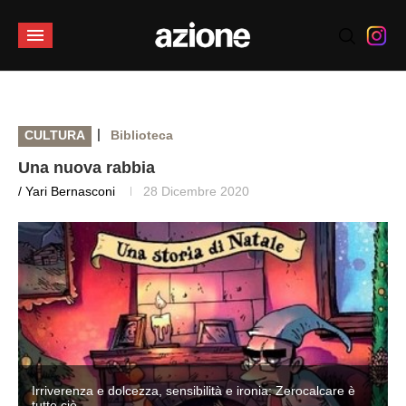
|
CULTURA
Biblioteca
Una nuova rabbia
/ Yari Bernasconi
28 Dicembre 2020
Irriverenza e dolcezza, sensibilità e ironia: Zerocalcare è
tutto ciò