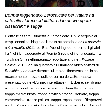
L’ormai leggendario Zerocalcare per Natale ha
dato alle stampe addirittura due nuove opere,
dissacranti e sagge
È difficile essere il fumettista Zerocalcare. Chi lo seguiva ai
tempi lontani del blog e dell’uscita autoprodotta de
La profezia
dell’armadillo
(2011, poi Bao Publishing, come per tutti gli altri
libri), chi lo ha scoperto al Premio Strega, chi lo ha seguito fra
Turchia e Siria nell’impegnato reportage a fumetti
Kobane
Calling
(2015), chi ha guardato gli illuminanti video animati di
Rebibbia quarantine
durante l’ultimo confinamento, chi lo ha
recentemente ritrovato sulla copertina de «L’Espresso»
presentato come «L’ultimo intellettuale»… Ebbene, sembrano
avere tutti qualcosa da rimproverare al fumettista romano:
troppo mediatizzato, troppo prolifico, troppo riservato, troppo
commerciale, troppo politico, troppo troppo troppo. Rimproveri
per lo più spazzati via dallo stesso Zerocalcare, che – facendo