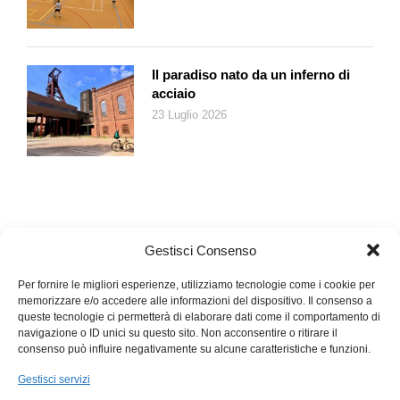
te senti così tutta la vita. E non esiste sensazione più
mortificante al mondo». In barba al successo, all’età adulta e a
tutti i luoghi comuni: anche quando ti sembra di avercela fatta,
nulla è mai veramente raggiunto.
Il paradiso nato da un inferno di
acciaio
23 Luglio 2026
Gestisci Consenso
Per fornire le migliori esperienze, utilizziamo tecnologie come i cookie per
memorizzare e/o accedere alle informazioni del dispositivo. Il consenso a
queste tecnologie ci permetterà di elaborare dati come il comportamento di
navigazione o ID unici su questo sito. Non acconsentire o ritirare il
consenso può influire negativamente su alcune caratteristiche e funzioni.
Gestisci servizi