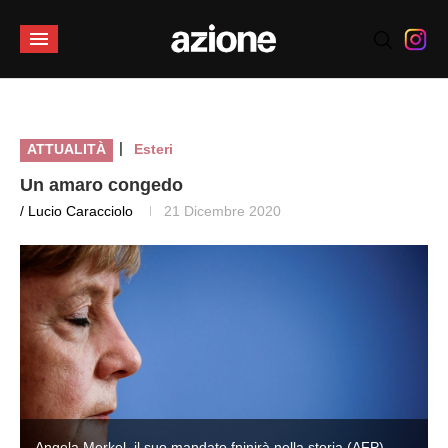
|
ATTUALITÀ
Esteri
Un amaro congedo
/ Lucio Caracciolo
21 Dicembre 2020
Angela Merkel, il suo mandato fninirà nella storia (AFP)