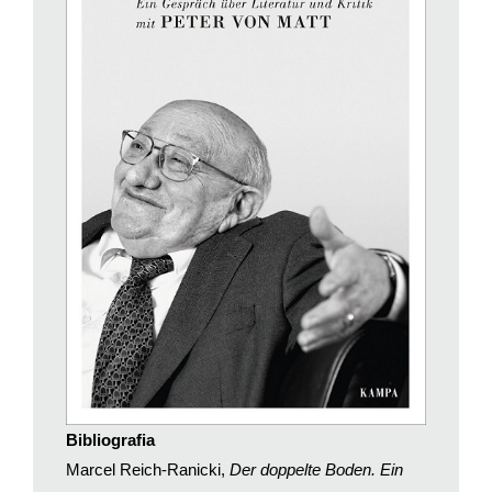
personalità letterarie dell’epoca, dall’altro si penetra la sfera più
intima e umana dell’intervistato.
Non fa eccezione
Der doppelte Boden
, un libro molto
personale, un
Tour d’horizon
attraverso la letteratura del nostro
secolo, un diario di bordo letterario al tempo stesso stimolante
e seducente, senza dubbi provocatorio. Per trasmettervi parte
delle atmosfere e delle peculiarità del testo, parte dell’intensità
dei dialoghi, abbiamo fatto qualche domanda a Peter von Matt.
Il professore di letteratura tedesca a Zurigo, ricorda il luogo in
cui le conversazioni presero forma, l’appartamento sulla
Gustav-Freytag Strasse nel quartiere dei poeti a Francorforte.
L’editore Amman seduto accanto con il suo registratore, la
moglie Tosia sullo sfondo della stanza che – tra una sigaretta e
l’altra – ascoltava in silenzio ma interveniva fulminea ogni qual
volta a Marcel Reich-Ranicki sfuggivano un nome o un titolo.
Bibliografia
A proposito di titoli, Peter von Matt ci spiega il perché del
Marcel Reich-Ranicki,
Der doppelte Boden. Ein
doppiofondo (
der doppelte Boden
). «Marcel Reich-Ranicki non