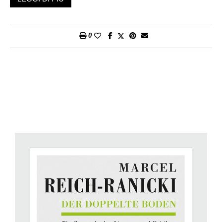
Der doppelte Boden. Ein Gespräch über Literatur und Kritik mit
Peter von Matt
, ci racconta un Marcel Reich-Ranicki inedito. Si
0
tratta, va detto, di una riedizione che raccoglie la
conversazione tra il germanista zurighese e il critico letterario
avvenuta negli anni tra il 1986 e il 1991. Ad arricchirla rispetto
alla prima edizione del 1992 uscita per l’editore zurighese
Amman ci sono quattro saggi di Peter von Matt e una
prefazione del curatore Thomas Anz. Il
fil rouge
che unisce le
tre penne è certamente la «Frankfurter Allgemeine Zeitung»:
Thomas Anz vi lavorò da redattore culturale del Feuilleton nei
primi anni 80 e Peter von Matt fu invitato a scrivere sulle
pagine del giornale dallo stesso direttore (mentre in Svizzera i
suoi articoli non trovavano spazio). Quella della
conversazione, invece, è una tradizione letteraria tedesca,
basti pensare a quelle tra Eckermann e Goethe. Attraverso
uno scambio diretto ed empatico si mettono in luce non
soltanto competenze e talenti degli interlocutori ma si racconta,
da un lato, il contesto sociale e culturale, si evidenziano le