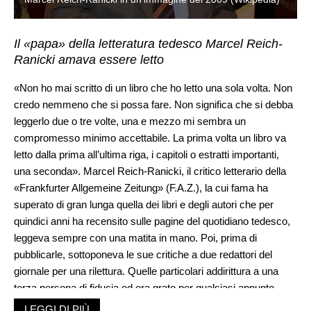
Il «papa» della letteratura tedesco Marcel Reich-
Ranicki amava essere letto
«Non ho mai scritto di un libro che ho letto una sola volta. Non
credo nemmeno che si possa fare. Non significa che si debba
leggerlo due o tre volte, una e mezzo mi sembra un
compromesso minimo accettabile. La prima volta un libro va
letto dalla prima all’ultima riga, i capitoli o estratti importanti,
una seconda». Marcel Reich-Ranicki, il critico letterario della
«Frankfurter Allgemeine Zeitung» (F.A.Z.), la cui fama ha
superato di gran lunga quella dei libri e degli autori che per
quindici anni ha recensito sulle pagine del quotidiano tedesco,
leggeva sempre con una matita in mano. Poi, prima di
pubblicarle, sottoponeva le sue critiche a due redattori del
giornale per una rilettura. Quelle particolari addirittura a una
terza persona di fiducia ed era grato per qualsiasi appunto,
anche la segnalazione di una ripetizione.
LEGGI DI PIÙ