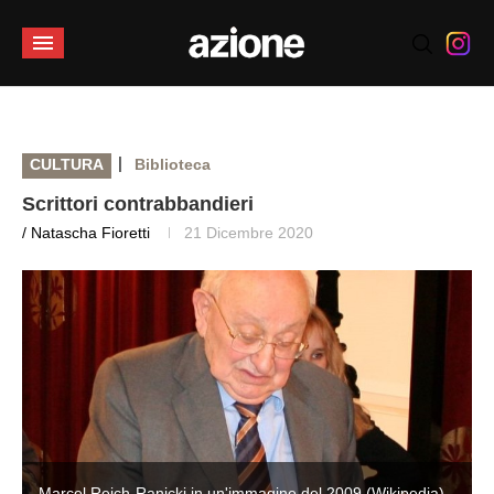
|
CULTURA
Biblioteca
Scrittori contrabbandieri
/ Natascha Fioretti
21 Dicembre 2020
Marcel Reich-Ranicki in un'immagine del 2009 (Wikipedia)