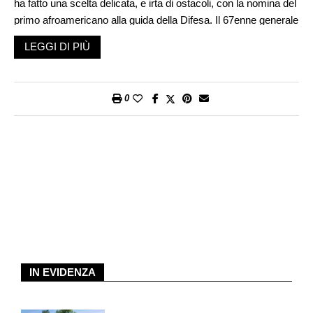
ha fatto una scelta delicata, e irta di ostacoli, con la nomina del
primo afroamericano alla guida della Difesa. Il 67enne generale
a riposo Lloyd Austin ha un curriculum militare impeccabile,
LEGGI DI PIÙ
nessuno può contestare la sua professionalità e credibilità per
la direzione del Pentagono. È l’unico nero ad aver guidato il
Central Command, il dispositivo da cui dipendono le truppe
0
americane in Iraq, Afghanistan, Siria e Yemen, tutti i fronti caldi
su cui ancora operano dei soldati Usa. In pensione dal 2016,
verrebbe richiamato a servire il Paese ma stavolta con un
incarico ministeriale, uno dei posti-chiave nell’esecutivo. Non è
la prima volta che un generale afroamericano assume un
incarico di tale rilievo: il precedente più illustre è quello di Colin
Powell che fu segretario di Stato di George W. Bush. Un conto
è dirigere il Dipartimento di Stato, però, altra cosa è prendere la
guida della Difesa.
Per tradizione gli americani sono sospettosi verso l’eccessiva
IN EVIDENZA
autonomia delle loro forze armate, tant’è che per chiamare un
militare a guidare quel Ministero occorre votare una deroga