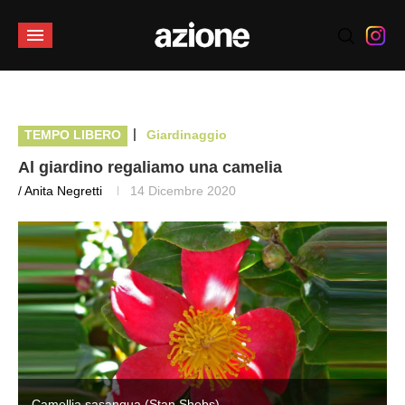
|
TEMPO LIBERO
Giardinaggio
Al giardino regaliamo una camelia
/ Anita Negretti
14 Dicembre 2020
Camellia sasanqua (Stan Shebs)