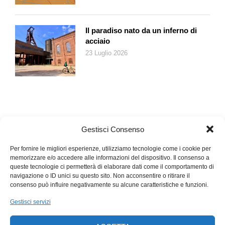
problemi possono insorgere con più frequenza in primavera ed
estate.
Alcuni esempi sono dati da attacchi di oziorinco, un insetto
Il paradiso nato da un inferno di
coleottero ghiotto di foglie, con morsicature dalla caratteristica
acciaio
forma a mezzaluna, ma eliminabili con l’uso di larve biologiche
23 Luglio 2026
di nematodi entomopatogeni, che si nutrono a loro volta delle
larve di questo insetto.
Gli afidi, di colore marrone o nero, si possono sviluppare in
colonie sull’apice dei rami, causando un indebolimento della
pianta e la formazione di melata e fumaggine; in questo caso
un rimedio preventivo consiste nel non abbondare con concimi
Gestisci Consenso
ricchi di azoto e successivamente utilizzare insetticidi a base
di piretro.
Per fornire le migliori esperienze, utilizziamo tecnologie come i cookie per
memorizzare e/o accedere alle informazioni del dispositivo. Il consenso a
Le camelie, se coltivate in ambienti umidi, possono sviluppare,
queste tecnologie ci permetterà di elaborare dati come il comportamento di
infine, dei funghi, come la fumaggine, da trattare con
navigazione o ID unici su questo sito. Non acconsentire o ritirare il
anticrittogamici a base di rame; prodotto molto utile per
consenso può influire negativamente su alcune caratteristiche e funzioni.
bloccare anche il seccume dei boccioli e le macchie fogliari
Gestisci servizi
dalla forma tondeggiante bordate di bianco.