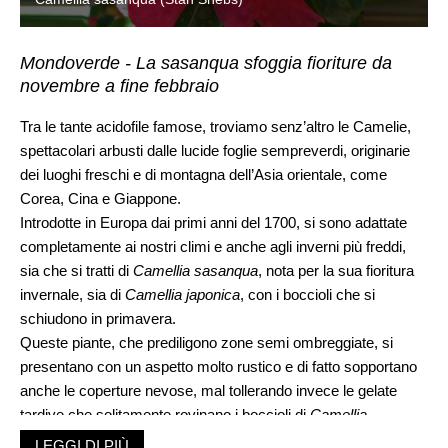
Mondoverde - La sasanqua sfoggia fioriture da
novembre a fine febbraio
Tra le tante acidofile famose, troviamo senz’altro le Camelie,
spettacolari arbusti dalle lucide foglie sempreverdi, originarie
dei luoghi freschi e di montagna dell’Asia orientale, come
Corea, Cina e Giappone.
Introdotte in Europa dai primi anni del 1700, si sono adattate
completamente ai nostri climi e anche agli inverni più freddi,
sia che si tratti di
Camellia sasanqua
, nota per la sua fioritura
invernale, sia di
Camellia japonica
, con i boccioli che si
schiudono in primavera.
Queste piante, che prediligono zone semi ombreggiate, si
presentano con un aspetto molto rustico e di fatto sopportano
anche le coperture nevose, mal tollerando invece le gelate
tardive che solitamente rovinano i boccioli di
Camellia
japonic
a. Per tentare di evitare questo disagio, si può utilizzare
LEGGI DI PIÙ