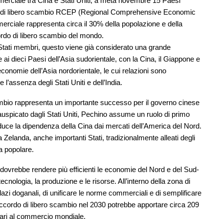
erciale tra Cina e Stati Uniti, a metà novembre 15 Paesi
rdo di libero scambio RCEP (Regional Comprehensive Economic
merciale rappresenta circa il 30% della popolazione e della
ordo di libero scambio del mondo.
 Stati membri, questo viene già considerato una grande
 e ai dieci Paesi dell’Asia sudorientale, con la Cina, il Giappone e
economie dell’Asia nordorientale, le cui relazioni sono
l’assenza degli Stati Uniti e dell’India.
cambio rappresenta un importante successo per il governo cinese
e auspicato dagli Stati Uniti, Pechino assume un ruolo di primo
riduce la dipendenza della Cina dai mercati dell’America del Nord.
 Zelanda, anche importanti Stati, tradizionalmente alleati degli
ca popolare.
dovrebbe rendere più efficienti le economie del Nord e del Sud-
a tecnologia, la produzione e le risorse. All’interno della zona di
 dazi doganali, di unificare le norme commerciali e di semplificare
accordo di libero scambio nel 2030 potrebbe apportare circa 209
ollari al commercio mondiale.