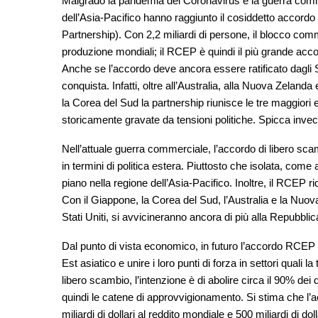
Malgrado la pandemia del Coronavirus e la guerra comm
dell’Asia-Pacifico hanno raggiunto il cosiddetto acco
Partnership). Con 2,2 miliardi di persone, il blocco com
produzione mondiali; il RCEP è quindi il più grande acc
Anche se l’accordo deve ancora essere ratificato dagli
conquista. Infatti, oltre all’Australia, alla Nuova Zelanda
la Corea del Sud la partnership riunisce le tre maggiori 
storicamente gravate da tensioni politiche. Spicca invece 
Nell’attuale guerra commerciale, l’accordo di libero s
in termini di politica estera. Piuttosto che isolata, com
piano nella regione dell’Asia-Pacifico. Inoltre, il RCEP 
Con il Giappone, la Corea del Sud, l’Australia e la Nuova
Stati Uniti, si avvicineranno ancora di più alla Repubbli
Dal punto di vista economico, in futuro l’accordo RCEP 
Est asiatico e unire i loro punti di forza in settori quali l
libero scambio, l’intenzione è di abolire circa il 90% dei
quindi le catene di approvvigionamento. Si stima che l’
miliardi di dollari al reddito mondiale e 500 miliardi di d