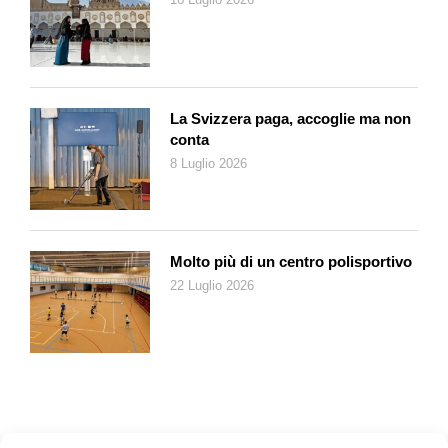
stereotipi verso gli omosessuali, anche se nel film per me al
centro vi è soprattutto l’amore tra due esseri umani. In questa
storia ci si innamora, ma l’unione è osteggiata dall’ambiente
circostante, un po’ come accade in
Romeo e Giulietta
. Credo
sia un film importante per il suo statement politico e sociale,
La Svizzera paga, accoglie ma non
poi, ovviamente c’è anche un gioco con i luoghi comuni e con i
conta
cliché, poiché non tutti i turchi sono così, come d’altra parte
8 Luglio 2026
non tutti gli svizzeri sono aperti come appaiono nel film.
L’aspetto più importante è che i protagonisti sono costretti a
confrontarsi con la propria idea di verità, e ciò li porta a
contemplare anche l’idea del compromesso.
Molto più di un centro polisportivo
22 Luglio 2026
Spero che anche gli spettatori riescano a vedere determinati
parallelismi tra la propria storia e quella del film, e siano
dunque portati a riflettere. Anche se da noi le vedute sono
aperte, non dobbiamo mai abbassare la guardia. Basti pensare
a un paese come la Polonia, dove un discorso di questo tipo
sarebbe del tutto impensabile.
Com’è la situazione della parità dei diritti LGBT all’interno