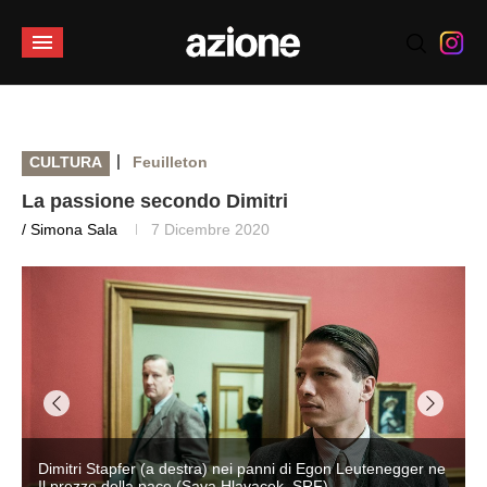
|
CULTURA
Feuilleton
La passione secondo Dimitri
/ Simona Sala
7 Dicembre 2020
Dimitri Stapfer (a destra) nei panni di Egon Leutenegger ne
Il prezzo della pace (Sava Hlavacek, SRF)