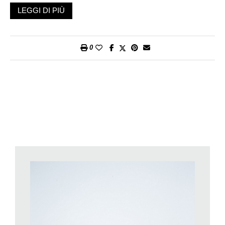
sulla regia e sul personaggio. Se da una parte ho una certa
LEGGI DI PIÙ
rappresentazione di base del ruolo che devo interpretare,
dall’altra ci deve essere un’apertura che contempli visioni
nuove e inattese.
0
Come si è preparato per il ruolo di Egon ne
Il prezzo della
pace
?
In questo caso c’era una
back story
molto importante, che mi
portavo sempre appresso. Mi riferisco ai trascorsi di Egon al
confine ticinese, che sono ciò che lo turba. Per il ruolo di Egon
ho lavorato tanto con il cuore, perché trovo che egli abbia
grandi sentimenti: da una parte cerca di difendersi, dall’altra
cova una sorta violenza derivante dal periodo al confine. Io
però non ho vissuto in prima persona quel periodo, per cui ho
dovuto lavorare su più livelli: mi sono così guardato i
documenti dell’epoca, gli atti del pubblico ministero, le
trascrizioni delle intercettazioni telefoniche, entrando in
contatto anche con il linguaggio.