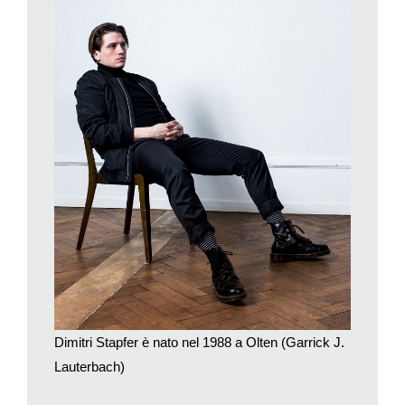
Mi sono poi documentato in famiglia, un mio bisnonno che
amava leggermi le fiabe quando ero piccolo, ad esempio,
aveva prestato 1000 giorni di servizio, e un altro nonno
stanziato a Basilea mi ha saputo raccontare molte cose
riguardo al periodo storico. A quel punto finzione e realtà
cominciano a mescolarsi, e come attore io ho bisogno di
questa apertura, voglio che il testo mi passi attraverso,
rivelandomi delle visioni.
Anche i costumi sono stati un fattore importante: i mantelli
pesanti degli uomini, le scarpe delle donne sono indumenti che
conferiscono un determinato passo, e di conseguenza una
certa fisicità.
Il prezzo della pace è stato un progetto importante per lei?
È stata un’operazione importante, attraverso la quale si è
cercato di raggiungere tutte e quattro le aree politiche,
geografiche e linguistiche della Svizzera, perché in fondo
Dimitri Stapfer è nato nel 1988 a Olten (Garrick J.
questa storia appartiene a tutti, al nostro Paese. Il regista
Lauterbach)
Michael Schaerer ha fatto un lavoro straordinario e la storia,