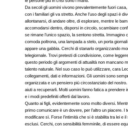
le persone più in crisi sono i mariti.
Da secoli gli uomini vivono prevalentemente fuori casa, n
con i familiari gli va stretto. Anche l’uso degli spazi è di
allontanarsi, di andare oltre, di esplorare, mentre le ba
accomodarsi dentro, disporsi in circolo, scambiare confi
se rimane l’unico spazio, la sentono stretta. Immagino 
comoda poltrona, una lampada a stelo, un porta giornali b
appare una gabbia. Cerchi di stanarlo organizzando moment
telegiornale. Trovi pretesti di condivisione, come legger
questo periodo gli argomenti di attualità non mancano 
talento naturale. Nel suo caso lo può utilizzare, cara Leo
collegamenti, dati e informazioni. Gli uomini sono sempr
organizzata e un pensiero più circostanziato del nostro. 
aiuti a recuperarli. Molti uomini fanno fatica a prendere 
e i modi predefiniti offerti dal lavoro.
Quanto ai figli, evidentemente sono molto diversi. Ment
primo comunicare è un dovere, per l’altro un piacere. 
modificare sì. Forse l’intimità che si è stabilita tra lei e 
esclusi. Cerchi, con sensibilità femminile, di essere equ