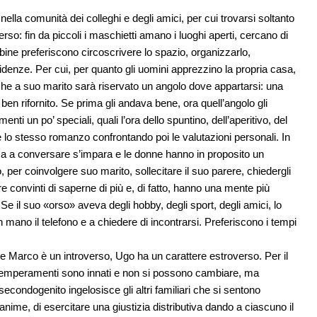
ella comunità dei colleghi e degli amici, per cui trovarsi soltanto
verso: fin da piccoli i maschietti amano i luoghi aperti, cercano di
mbine preferiscono circoscrivere lo spazio, organizzarlo,
denze. Per cui, per quanto gli uomini apprezzino la propria casa,
che a suo marito sarà riservato un angolo dove appartarsi: una
en rifornito. Se prima gli andava bene, ora quell’angolo gli
i un po’ speciali, quali l’ora dello spuntino, dell’aperitivo, del
e lo stesso romanzo confrontando poi le valutazioni personali. In
ma a conversare s’impara e le donne hanno in proposito un
, per coinvolgere suo marito, sollecitare il suo parere, chiedergli
e convinti di saperne di più e, di fatto, hanno una mente più
Se il suo «orso» aveva degli hobby, degli sport, degli amici, lo
in mano il telefono e a chiedere di incontrarsi. Preferiscono i tempi
re Marco è un introverso, Ugo ha un carattere estroverso. Per il
I temperamenti sono innati e non si possono cambiare, ma
il secondogenito ingelosisce gli altri familiari che si sentono
anime, di esercitare una giustizia distributiva dando a ciascuno il