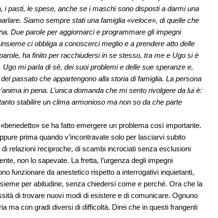
i pasti, le spese, anche se i maschi sono disposti a darmi una
arlare. Siamo sempre stati una famiglia «veloce», di quelle che
cena. Due parole per aggiornarci e programmare gli impegni
re insieme ci obbliga a conoscerci meglio e a prendere atto delle
arole, ha finito per racchiudersi in se stesso, tra me e Ugo si è
Ugo mi parla di sé, dei suoi problemi e delle sue speranze e,
del passato che appartengono alla storia di famiglia. La persona
’anima in pena. L’unica domanda che mi sento rivolgere da lui è:
anto stabilire un clima armonioso ma non so da che parte
’ «benedetto» se ha fatto emergere un problema così importante.
ppure prima quando v’incontravate solo per lasciarvi subito
à, di relazioni reciproche, di scambi incrociati senza esclusioni
nte, non lo sapevate. La fretta, l’urgenza degli impegni
no funzionare da anestetico rispetto a interrogativi inquietanti,
 insieme per abitudine, senza chiedersi come e perché. Ora che la
ssità di trovare nuovi modi di esistere e di comunicare. Ognuno
a ma con gradi diversi di difficoltà. Direi che in questi frangenti