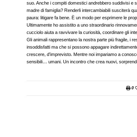
suo. Anche i compiti domestici andrebbero suddivisi e svol
madre di famiglia? Renderli intercambiabili susciterà 
paura: litigare fa bene. È un modo per esprimere le propr
Ultimamente ho assistito a uno straordinario rinnovament
cucciolo aiuta a ravvivare la curiosità, coordinare gli i
Gli animali rappresentano la nostra parte più fragile, i res
insoddisfatti ma che si possono appagare indirettamente.
crescere, d’imprevisto. Mentre noi impariamo a conoscerl
sensibili… umani. Un incontro che crea nuovi, sorprenden
0