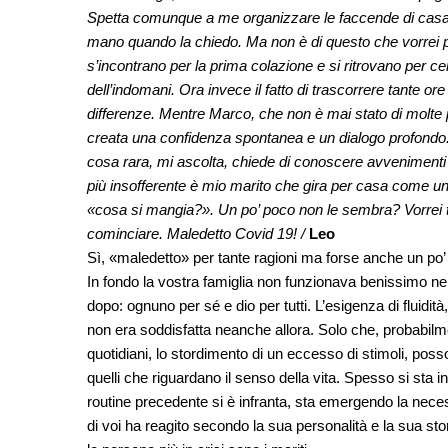
Spetta comunque a me organizzare le faccende di casa, 
mano quando la chiedo. Ma non è di questo che vorrei p
s’incontrano per la prima colazione e si ritrovano per 
dell’indomani. Ora invece il fatto di trascorrere tante o
differenze. Mentre Marco, che non è mai stato di molte p
creata una confidenza spontanea e un dialogo profondo. 
cosa rara, mi ascolta, chiede di conoscere avvenimenti 
più insofferente è mio marito che gira per casa come un
«cosa si mangia?». Un po’ poco non le sembra? Vorrei t
cominciare. Maledetto Covid 19! /
Leo
Sì, «maledetto» per tante ragioni ma forse anche un po
In fondo la vostra famiglia non funzionava benissimo ne
dopo: ognuno per sé e dio per tutti. L’esigenza di fluidit
non era soddisfatta neanche allora. Solo che, probabilme
quotidiani, lo stordimento di un eccesso di stimoli, posso
quelli che riguardano il senso della vita. Spesso si sta
routine precedente si è infranta, sta emergendo la nece
di voi ha reagito secondo la sua personalità e la sua stori