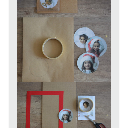
da incorniciare le vostre fotografie. Aggiungete dei nastri con
fiocco abbinato.
Ritagliate dal cartoncino bianco 6 tondi della
stessa misura delle fotografie. Piegateli a metà e
sovrapponeteli andando a cucire o incollare la piega centrale.
Incollate questa semi sfera al vostro quadro e aggiungete il
nastro.
Completate con piccoli e grandi fiocchi di neve ricavate con le
fustelle I am creative.
Idea in più
Potete utilizzare la stessa tecnica anche per creare i vostri
biglietti d’auguri.
www.lostiledigio.ch