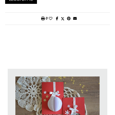
Cartone di recupero
Cartoncino rosso
Carta da pacco
0
Una mappetta trasparente
Nastri di stoffa natalizi
Stelline e perline in toni natalizi
Fustelle per fiocchi di neve
Forbici, matita, taglierino, riga, nastro adesivo.
Bastoncino di colla o colla spray e colla a caldo
(i materiali d’uso li potete trovare presso la vostra filiale Migros
con reparto bricolage o centri Migros do-it)
Procedimento
Dal cartone di recupero tagliate un rettangolo in formato A4
(21×29,7 cm).
Dal cartoncino rosso tagliate un rettangolo della stessa
dimensione e poi ricavate una cornice con un bordo di 2,5cm.
Utilizzando il rotolo del nastro adesivo o un bicchiere disegnate