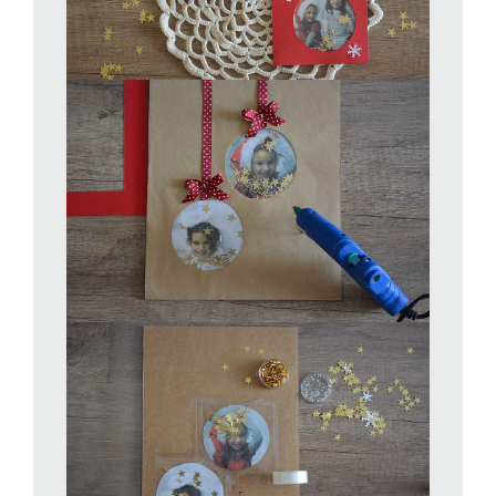
con una matita e tratto leggero la porzione di foto che volete
utilizzare. Ritagliate lasciando 1cm di margine. Preparate in
questo modo due fotografie per quadro.
Dalla carta da pacco
ricavate un rettangolo della stessa misura del cartone.
Tenetelo fermo con un po’ di nastro adesivo quindi andate a
disegnare e poi ritagliare con l’aiuto di un taglierino i tondi in
corrispondenza alle bocce che volete creare.
Sovrapponete
ora la carta da pacco con i tondi ritagliati al vostro cartone e
segnate dove dovrete posizionare le immagini. Fissate le foto
con il bastoncino di colla. Dalla mappetta trasparente ritagliate
due quadrati di qualche centimetro più grandi delle fotografie.
Fissateli sopra le foto con del nastro adesivo lungo i bordi
lasciando il lato superiore aperto. Se dovessero sovrapporsi
tagliate l’eccedenza.
Dal lato aperto inserite le piccole
decorazioni. Nastri, perline, ecc.
Quindi chiudete sempre con il nastro adesivo.
Con la colla spray o il bastoncino di colla incollate la carta da
pacco al cartone che funge da base al vostro quadro in modo