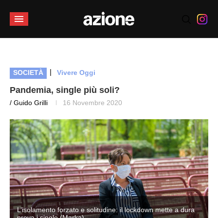
|
SOCIETÀ
Vivere Oggi
Pandemia, single più soli?
/ Guido Grilli
16 Novembre 2020
L’isolamento forzato e solitudine: il lockdown mette a dura
prova i single (Marka)