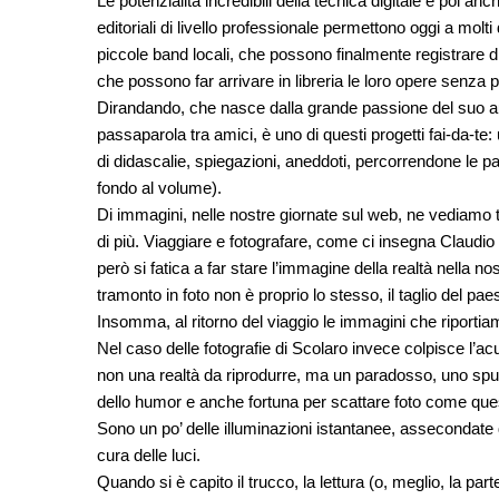
Le potenzialità incredibili della tecnica digitale e poi anc
editoriali di livello professionale permettono oggi a mol
piccole band locali, che possono finalmente registrare di
che possono far arrivare in libreria le loro opere senza p
Dirandando, che nasce dalla grande passione del suo au
passaparola tra amici, è uno di questi progetti fai-da-te:
di didascalie, spiegazioni, aneddoti, percorrendone le p
fondo al volume).
Di immagini, nelle nostre giornate sul web, ne vediamo t
di più. Viaggiare e fotografare, come ci insegna Claudio
però si fatica a far stare l’immagine della realtà nella no
tramonto in foto non è proprio lo stesso, il taglio de
Insomma, al ritorno del viaggio le immagini che riporti
Nel caso delle fotografie di Scolaro invece colpisce l’
non una realtà da riprodurre, ma un paradosso, uno spun
dello humor e anche fortuna per scattare foto come ques
Sono un po’ delle illuminazioni istantanee, assecondate
cura delle luci.
Quando si è capito il trucco, la lettura (o, meglio, la part