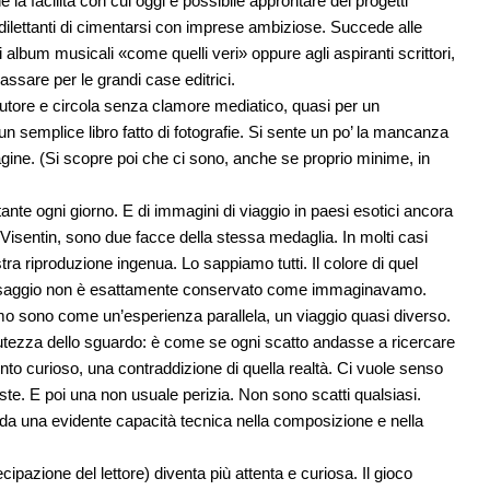
he la facilità con cui oggi è possibile approntare dei progetti
ti dilettanti di cimentarsi con imprese ambiziose. Succede alle
 album musicali «come quelli veri» oppure agli aspiranti scrittori,
assare per le grandi case editrici.
tore e circola senza clamore mediatico, quasi per un
 un semplice libro fatto di fotografie. Si sente un po’ la mancanza
agine. (Si scopre poi che ci sono, anche se proprio minime, in
ante ogni giorno. E di immagini di viaggio in paesi esotici ancora
 Visentin, sono due facce della stessa medaglia. In molti casi
stra riproduzione ingenua. Lo sappiamo tutti. Il colore di quel
l paesaggio non è esattamente conservato come immaginavamo.
amo sono come un’esperienza parallela, un viaggio quasi diverso.
acutezza dello sguardo: è come se ogni scatto andasse a ricercare
to curioso, una contraddizione di quella realtà. Ci vuole senso
te. E poi una non usuale perizia. Non sono scatti qualsiasi.
 da una evidente capacità tecnica nella composizione e nella
ecipazione del lettore) diventa più attenta e curiosa. Il gioco