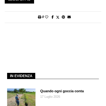
dolorose battute d’arresto che hanno segnato e compromesso
l’attività degli ultimi mesi. È stato allestito facendo l’impossibile
per garantire le complesse norme igieniche con l’incubo di
0
dover chiudere di colpo baracca e burattini (ci si conceda il
brutale accostamento).
re-cordari
(passare ancora dal cuore)
è un’elaborazione sul vissuto e sul percorso individuale di ogni
attore attraverso sogni, viaggi, esperienze collettive, mettendo
anche mano a testi, oggetti e costumi conservati nel vasto
archivio del Teatro Radici.
Ma dopo 40 anni prevale di più la nostalgia o la memoria?
Sono profondamente legate – ci risponde Cristina Castrillo – la
memoria è nostalgia e viceversa. Io sono una nostalgica ma
non l’ho mai vissuta come un peso o una mancanza, ma
IN EVIDENZA
come qualcosa di molto vivo, di molto presente, come una
ricchezza. Però posso avere anche la nostalgia per un futuro o
di un altrove che so che non sarà come vorrei, che non c’è o
Quando ogni goccia conta
che è difficile da costruire. Perché il mondo non va in quella
17 Luglio 2026
direzione.