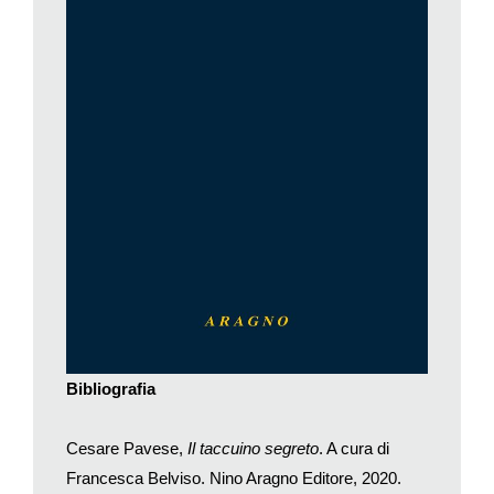
quantomeno si sarebbe rifiutata), ma uno studioso serio
sarebbe stato autorizzato a farlo, per desiderio di conoscenza
e di completezza. L’importante era divulgarle con il garbo e il
rispetto richiesti da quella materia incandescente: così ha fatto
Lorenzo Mondo nel 1990 – nonostante l’esito un po’ infelice di
quella polemica estiva − e così fa oggi Francesca Belviso,
inserendo quel piccolo e raffazzonato diario del 1942-43
all’interno di una costellazione di letture europee (soprattutto
Nietzsche) che ha il merito di allargare il quadro a un’intera
biografia intellettuale, senza soffermarsi esclusivamente sulla
materia politica.
Pietra dello scandalo, allora come oggi, sono infatti le posizioni
di Pavese nei confronti del fascismo e della sua cosiddetta
«cultura», cui nel
Taccuino
si tende a guardare a tratti con
Bibliografia
benevolenza: «alla virtù latina o nulla manca o sol la
disciplina… Il fascismo è questa disciplina. Gli italiani
mugugnano, ma insomma gli fa bene» (25 ottobre 1942);
Cesare Pavese,
Il taccuino segreto
. A cura di
«L’altra fu guerra dei popoli. Questa è la guerra delle
Francesca Belviso. Nino Aragno Editore, 2020.