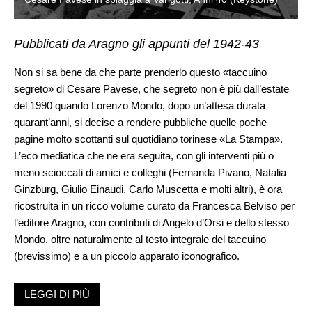
Pubblicati da Aragno gli appunti del 1942-43
Non si sa bene da che parte prenderlo questo «taccuino
segreto» di Cesare Pavese, che segreto non è più dall’estate
del 1990 quando Lorenzo Mondo, dopo un’attesa durata
quarant’anni, si decise a rendere pubbliche quelle poche
pagine molto scottanti sul quotidiano torinese «La Stampa».
L’eco mediatica che ne era seguita, con gli interventi più o
meno scioccati di amici e colleghi (Fernanda Pivano, Natalia
Ginzburg, Giulio Einaudi, Carlo Muscetta e molti altri), è ora
ricostruita in un ricco volume curato da Francesca Belviso per
l’editore Aragno, con contributi di Angelo d’Orsi e dello stesso
Mondo, oltre naturalmente al testo integrale del taccuino
(brevissimo) e a un piccolo apparato iconografico.
Cesare Pavese è una delle personalità letterarie più misteriose
LEGGI DI PIÙ
e indecifrabili del Novecento italiano: poeta in età giovanile, poi