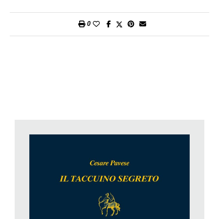
soprattutto narratore e traduttore, vero motore della casa
editrice Einaudi dei tempi d’oro (1930-50), per ragioni politiche
0
e sentimentali è sempre stato al centro del dibattito, in vita e
tanto più dopo la sua tragica e volontaria scomparsa, sigillata
da un messaggio che invece di sedare gli animi non aveva
fatto altro che esacerbarli: «Perdono tutti e a tutti chiedo
perdono. Va bene? Non fate troppi pettegolezzi».
E di pettegolezzi invece negli ultimi decenni se ne sono fatti
tanti, davvero troppi, al punto che persino questa operazione,
molto documentata e filologicamente ineccepibile, avrebbe
potuto rischiare di rientrare in quell’alveo, come l’ultimo tassello
di uno scandaglio psicologico un po’ cinico, volto soltanto a
suscitare scandalo. Per fortuna non è questo il caso.
Sin dalla prima apparizione del
Taccuino nell’estate
del 1990
Natalia Ginzburg, con la lucidità di pensiero che le era propria,
aveva distinto nettamente i termini della questione: un vero
amico quelle carte non le avrebbe mai pubblicate (lei