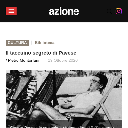
|
CULTURA
Biblioteca
Il taccuino segreto di Pavese
/ Pietro Montorfani
19 Ottobre 2020
Cesare Pavese in spiaggia a Varigotti, Anni 40 (Keystone)