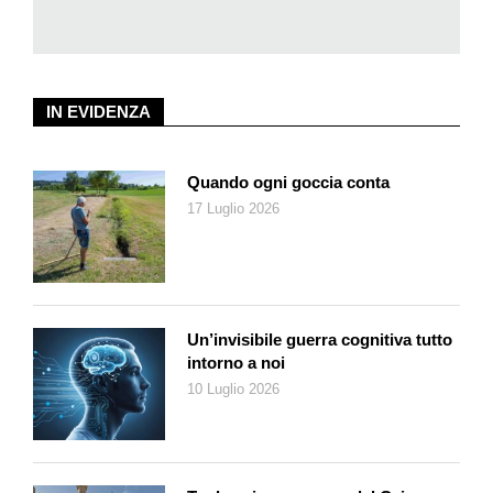
personalità. Gli italiani di Mussolini, i tedeschi di Hitler, gli
spagnoli di Franco. Si torna alla concezione epica». Come
spiegare affermazioni così scandalose, sebbene siano state
scritte per uso privato, da parte di un intellettuale che pure
aveva subito il confino per il suo antifascismo giovanile, e che
IN EVIDENZA
in seguito era stato osannato anche per aver fatto parte di un
gruppo che incarnava l’essenza stessa dell’opposizione a
Quando ogni goccia conta
Hitler e Mussolini?
17 Luglio 2026
Nell’introduzione al volume, significativamente intitolata
Ritratto
in chiaroscuro
, Francesca Belviso sviscera la questione da
ogni possibile punto di vista (fin troppo), mettendo innanzitutto
in rapporto le pagine del
Taccuino
con quelle coeve del diario
maggiore, reso noto poco dopo la sua morte. Se
Il mestiere di
Un’invisibile guerra cognitiva tutto
intorno a noi
vivere
è infatti una sorta di diario da tavolino, scritto con calma
10 Luglio 2026
e continuità tra il 1935 e il 1950 con l’intenzione consapevole di
produrre un’autobiografia intellettuale, il
Taccuino
del 1942-43
non è altro che un quadernetto da tasca per appunti da
prendere al volo, senza grandi filtri né controllo.