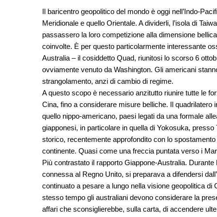
Il baricentro geopolitico del mondo è oggi nell’Indo-Paci
Meridionale e quello Orientale. A dividerli, l’isola di Ta
passassero la loro competizione alla dimensione bellic
coinvolte. È per questo particolarmente interessante oss
Australia – il cosiddetto Quad, riunitosi lo scorso 6 ott
ovviamente venuto da Washington. Gli americani stanno 
strangolamento, anzi di cambio di regime.
A questo scopo è necessario anzitutto riunire tutte le fo
Cina, fino a considerare misure belliche. Il quadrilater
quello nippo-americano, paesi legati da una formale allea
giapponesi, in particolare in quella di Yokosuka, presso
storico, recentemente approfondito con lo spostamento d
continente. Quasi come una freccia puntata verso i Mar
Più contrastato il rapporto Giappone-Australia. Durante 
connessa al Regno Unito, si preparava a difendersi dall
continuato a pesare a lungo nella visione geopolitica di
stesso tempo gli australiani devono considerare la pre
affari che sconsiglierebbe, sulla carta, di accendere ult