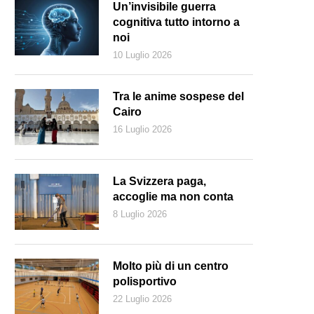
Un’invisibile guerra
cognitiva tutto intorno a
noi
10 Luglio 2026
Tra le anime sospese del
Cairo
16 Luglio 2026
La Svizzera paga,
accoglie ma non conta
8 Luglio 2026
 segretario di Stato Michael Pompeo incontra a Tokyo il premier giapp
Molto più di un centro
polisportivo
22 Luglio 2026