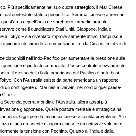
fico. Più specificamente nel suo cuore strategico, il Mar Cinese
iwan, dal contestato statuto geopolitico. Semmai cinesi e americani
a quest’area e quell’isola ne sarebbero immediatamente
ervare come il quadrilatero Stati Uniti, Giappone, India e
obre a Tokyo – sia diventato improvvisamente attivo. L’impulso è
rapidamente virando la competizione con la Cina in tentativo di
rze disponibili nell’Indo-Pacifico per aumentare la pressione sulla
o in questione è piuttosto composito. L’asse centrale è ovviamente
nza. Il grosso della flotta americana del Pacifico è nelle basi
 Tokyo. Con l’Australia esiste da parte americana un rapporto
i un contingente di Marines a Darwin, nel nord di quel paese-
i Cinesi.
la Seconda guerra mondiale l’Australia, allora assai più
’invasione giapponese. Quella postura mentale e strategica ha
 Canberra. Oggi però la minaccia cinese è sentita prevalente. Allo
senza di una crescente diaspora cinese e un notevole volume di
eriormente la tensione con Pechino. Quanto all’India è dalla