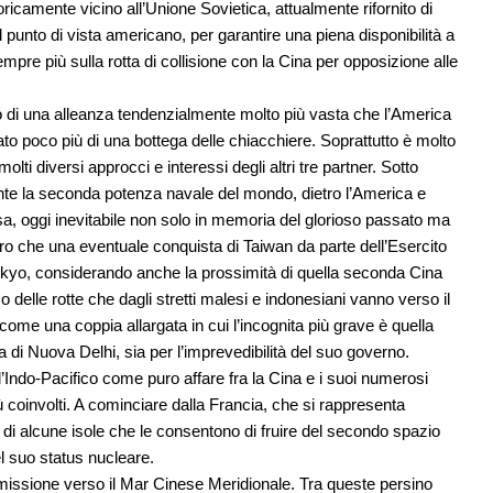
icamente vicino all’Unione Sovietica, attualmente rifornito di
l punto di vista americano, per garantire una piena disponibilità a
mpre più sulla rotta di collisione con la Cina per opposizione alle
o di una alleanza tendenzialmente molto più vasta che l’America
ato poco più di una bottega delle chiacchiere. Soprattutto è molto
lti diversi approcci e interessi degli altri tre partner. Sotto
te la seconda potenza navale del mondo, dietro l’America e
ssa, oggi inevitabile non solo in memoria del glorioso passato ma
ro che una eventuale conquista di Taiwan da parte dell’Esercito
Tokyo, considerando anche la prossimità di quella seconda Cina
co delle rotte che dagli stretti malesi e indonesiani vanno verso il
ome una coppia allargata in cui l’incognita più grave è quella
a di Nuova Delhi, sia per l’imprevedibilità del suo governo.
’Indo-Pacifico come puro affare fra la Cina e i suoi numerosi
coinvolti. A cominciare dalla Francia, che si rappresenta
 di alcune isole che le consentono di fruire del secondo spazio
l suo status nucleare.
missione verso il Mar Cinese Meridionale. Tra queste persino