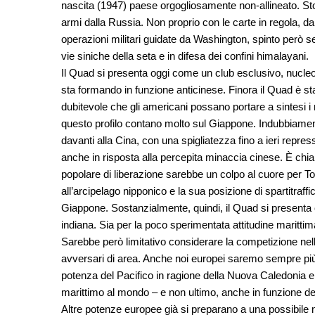
nascita (1947) paese orgogliosamente non-allineato. Stor
armi dalla Russia. Non proprio con le carte in regola, da
operazioni militari guidate da Washington, spinto però se
vie siniche della seta e in difesa dei confini himalayani.
Il Quad si presenta oggi come un club esclusivo, nucle
sta formando in funzione anticinese. Finora il Quad è st
dubitevole che gli americani possano portare a sintesi i mo
questo profilo contano molto sul Giappone. Indubbiamen
davanti alla Cina, con una spigliatezza fino a ieri repre
anche in risposta alla percepita minaccia cinese. È chia
popolare di liberazione sarebbe un colpo al cuore per 
all’arcipelago nipponico e la sua posizione di spartitraffi
Giappone. Sostanzialmente, quindi, il Quad si presenta c
indiana. Sia per la poco sperimentata attitudine marittim
Sarebbe però limitativo considerare la competizione nell
avversari di area. Anche noi europei saremo sempre più 
potenza del Pacifico in ragione della Nuova Caledonia e
marittimo al mondo – e non ultimo, anche in funzione de
Altre potenze europee già si preparano a una possibile 