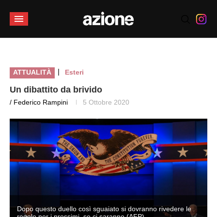
|
ATTUALITÀ
Esteri
Un dibattito da brivido
/ Federico Rampini
5 Ottobre 2020
Dopo questo duello così sguaiato si dovranno rivedere le
regole per i prossimi, se ci saranno (AFP)