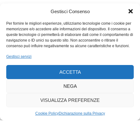
per dirla con un proverbio popolare o, «l’inferno sono gli altri»,
per citare Sartre, la solitudine rimane un tema dibattuto, che
Gestisci Consenso
divide sul piano pratico e su quello ideologico. Così sino al
gennaio 2020, da quando anche la solitudine non è più quella
Per fornire le migliori esperienze, utilizziamo tecnologie come i cookie per
memorizzare e/o accedere alle informazioni del dispositivo. Il consenso a
che era. Per via, paradossalmente, di un’incognita, un virus
queste tecnologie ci permetterà di elaborare dati come il comportamento di
che chissà da dove arriva e quando se ne andrà. Intanto sta
navigazione o ID unici su questo sito. Non acconsentire o ritirare il
esercitando un influsso subdolo sui detentori del potere.
consenso può influire negativamente su alcune caratteristiche e funzioni.
Compresi quelli che governano le nostre democrazie, costretti
Gestisci servizi
a fare la voce grossa, a imporre disciplina, a limitare le libertà.
C’è il rischio che ci prendano gusto, e l’emergenza diventi
ACCETTA
permanente.
NEGA
VISUALIZZA PREFERENZE
Cookie Policy
Dichiarazione sulla Privacy