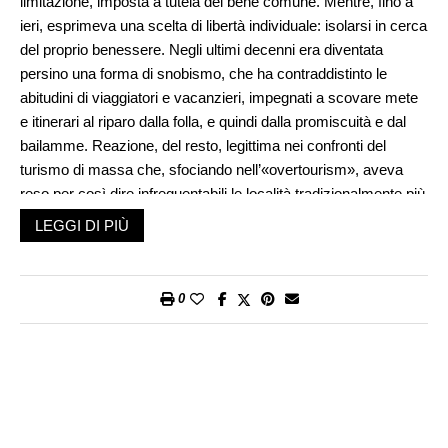
limitazione, imposta a tutela del bene comune. Mentre, fino a
ieri, esprimeva una scelta di libertà individuale: isolarsi in cerca
del proprio benessere. Negli ultimi decenni era diventata
persino una forma di snobismo, che ha contraddistinto le
abitudini di viaggiatori e vacanzieri, impegnati a scovare mete
e itinerari al riparo dalla folla, e quindi dalla promiscuità e dal
bailamme. Reazione, del resto, legittima nei confronti del
turismo di massa che, sfociando nell’«overtourism», aveva
reso per così dire infrequentabili le località tradizionalmente più
attraenti. Comprensibile, quindi, da parte di chi già le
LEGGI DI PIÙ
conosceva, il rifiuto di visitarle. In verità, le immagini e le
notizie che, nell’estate 2019, arrivavano da Venezia,
Barcellona, Dubrovnik e, in Svizzera, da Lucerna erano quanto
0
mai dissuasive. Persino i diretti interessati in loco,
commercianti, ristoratori, albergatori, responsabili di mezzi di
trasporto denunciavano uno stato d’emergenza: il troppo che
storpia, insomma. Ora, è bastato un anno, e che anno, per
rovesciare la situazione. Quel silenzio, quella tranquillità, quel
vuoto non sono più uno sfizio individuale, riservato a pochi,