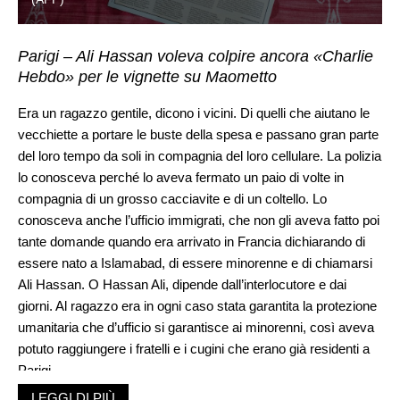
Parigi – Ali Hassan voleva colpire ancora «Charlie
Hebdo» per le vignette su Maometto
Era un ragazzo gentile, dicono i vicini. Di quelli che aiutano le
vecchiette a portare le buste della spesa e passano gran parte
del loro tempo da soli in compagnia del loro cellulare. La polizia
lo conosceva perché lo aveva fermato un paio di volte in
compagnia di un grosso cacciavite e di un coltello. Lo
conosceva anche l’ufficio immigrati, che non gli aveva fatto poi
tante domande quando era arrivato in Francia dichiarando di
essere nato a Islamabad, di essere minorenne e di chiamarsi
Ali Hassan. O Hassan Ali, dipende dall’interlocutore e dai
giorni. Al ragazzo era in ogni caso stata garantita la protezione
umanitaria che d’ufficio si garantisce ai minorenni, così aveva
potuto raggiungere i fratelli e i cugini che erano già residenti a
Parigi.
Nei tre anni passati in Francia, Hassan non ha imparato una
LEGGI DI PIÙ