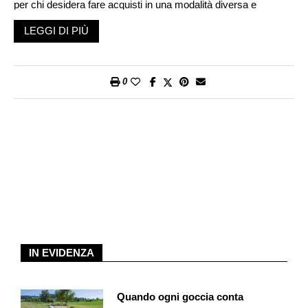
per chi desidera fare acquisti in una modalità diversa e
moderna. Le ordinazioni si possono effettuare sia sul sito
LEGGI DI PIÙ
Smood.ch
sia nell’app Smood, scaricabile da App Store o
Google Play, in modo chiaro e intuitivo. Avete poi la possibilità
di approfittare di suggerimenti d’acquisto, gustose ricette e
0
persino di creare liste della spesa per i prossimi ordini.
Oltre a questo, su Smood.ch è possibile ordinare i vini delle
enoteche Vinarte. Il metodo di pagamento è semplice e sicuro
tramite carta di credito o debito. L’ordine minimo è di CHF 15.–.
I prezzi degli articoli disponibili online sono gli stessi di quelli
che trovate nel vostro negozio Migros.
Le spese di consegna sono calcolate al km a seconda della
distanza dalla filiale di riferimento. La consegna, infine, avviene
nel rispetto di tutte le norme anti-Covid.
IN EVIDENZA
Quando ogni goccia conta