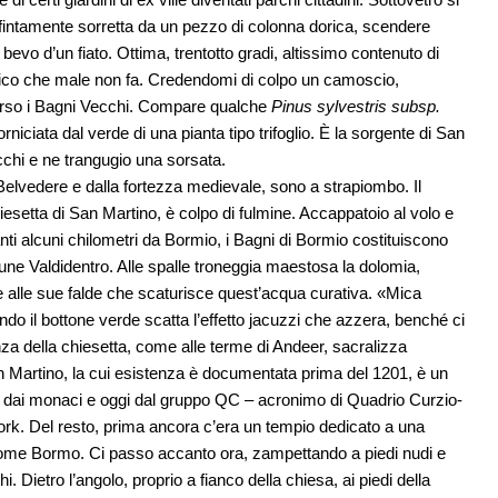
ra fintamente sorretta da un pezzo di colonna dorica, scendere
evo d’un fiato. Ottima, trentotto gradi, altissimo contenuto di
ico che male non fa. Credendomi di colpo un camoscio,
rso i Bagni Vecchi. Compare qualche
Pinus sylvestris subsp.
rniciata dal verde di una pianta tipo trifoglio. È la sorgente di San
cchi e ne trangugio una sorsata.
 Belvedere e dalla fortezza medievale, sono a strapiombo. Il
esetta di San Martino, è colpo di fulmine. Accappatoio al volo e
anti alcuni chilometri da Bormio, i Bagni di Bormio costituiscono
omune Valdidentro. Alle spalle troneggia maestosa la dolomia,
ure alle sue falde che scaturisce quest’acqua curativa. «Mica
do il bottone verde scatta l’effetto jacuzzi che azzera, benché ci
nza della chiesetta, come alle terme di Andeer, sacralizza
San Martino, la cui esistenza è documentata prima del 1201, è un
 dai monaci e oggi dal gruppo QC – acronimo di Quadrio Curzio-
rk. Del resto, prima ancora c’era un tempio dedicato a una
o come Bormo. Ci passo accanto ora, zampettando a piedi nudi e
 Dietro l’angolo, proprio a fianco della chiesa, ai piedi della