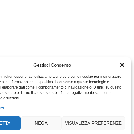
Gestisci Consenso
le migliori esperienze, utilizziamo tecnologie come i cookie per memorizzare
 alle informazioni del dispositivo. Il consenso a queste tecnologie ci
i elaborare dati come il comportamento di navigazione o ID unici su questo
consentire o ritirare il consenso può influire negativamente su alcune
MIGROS TICINO
he e funzioni.
MIGROS
izi
SCUOLA CLUB
PERCENTO CULTURALE
ETTA
NEGA
VISUALIZZA PREFERENZE
MIGROS TICINO