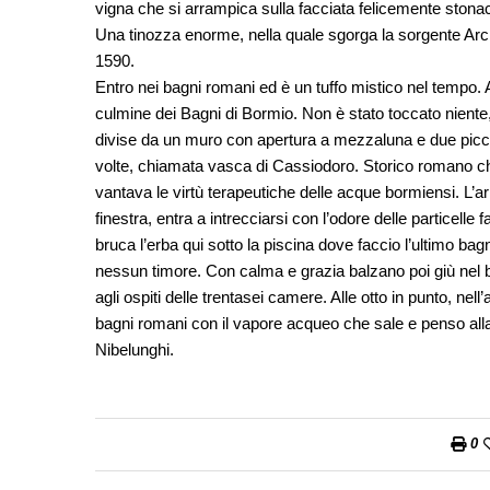
vigna che si arrampica sulla facciata felicemente stona
Una tinozza enorme, nella quale sgorga la sorgente Arcid
1590.
Entro nei bagni romani ed è un tuffo mistico nel tempo. A
culmine dei Bagni di Bormio. Non è stato toccato niente,
divise da un muro con apertura a mezzaluna e due piccoli 
volte, chiamata vasca di Cassiodoro. Storico romano che 
vantava le virtù terapeutiche delle acque bormiensi. L’ar
finestra, entra a intrecciarsi con l’odore delle particell
bruca l’erba qui sotto la piscina dove faccio l’ultimo b
nessun timore. Con calma e grazia balzano poi giù nel bu
agli ospiti delle trentasei camere. Alle otto in punto, ne
bagni romani con il vapore acqueo che sale e penso alla
Nibelunghi.
0