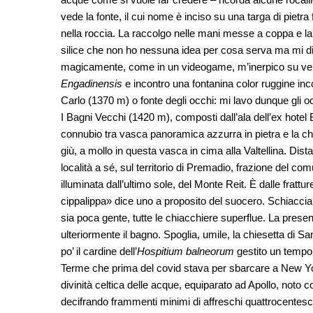
vede la fonte, il cui nome è inciso su una targa di piet
nella roccia. La raccolgo nelle mani messe a coppa e la b
silice che non ho nessuna idea per cosa serva ma mi d
magicamente, come in un videogame, m’inerpico su ve
Engadinensis
e incontro una fontanina color ruggine inco
Carlo (1370 m) o fonte degli occhi: mi lavo dunque gli o
I Bagni Vecchi (1420 m), composti dall’ala dell’ex hotel
connubio tra vasca panoramica azzurra in pietra e la chi
giù, a mollo in questa vasca in cima alla Valtellina. Dist
località a sé, sul territorio di Premadio, frazione del c
illuminata dall’ultimo sole, del Monte Reit. È dalle fratt
cippalippa» dice uno a proposito del suocero. Schiaccian
sia poca gente, tutte le chiacchiere superflue. La prese
ulteriormente il bagno. Spoglia, umile, la chiesetta di 
po’ il cardine dell’
Hospitium balneorum
gestito un tempo
Terme che prima del covid stava per sbarcare a New Yo
divinità celtica delle acque, equiparato ad Apollo, not
decifrando frammenti minimi di affreschi quattrocenteschi.