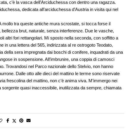
cata, c’è la vasca dell’Arciduchessa con dentro una ragazza.
uchessa, dedicata all’arciduchessa d’Austria in visita qui nel
 mollo tra queste antiche mura scrostate, si tocca forse il
 bellezza brut, naturale, senza interferenze. Due le vasche,
altri fori rettangolari. Mi sposto nella seconda, con soffitto a
in una lettera del 565, indirizzata al re ostrogoto Teodato,
ia della sera impregnata dai boschi di conifere, inquadrati da una
e fangose in sospensione. All’imbrunire, una coppia di camosci
agno. Trovandosi nel Parco nazionale dello Stelvio, non hanno
rrone. Dalle otto alle dieci del mattino le terme sono riservate
ll’aria frescolina del mattino, non c’è anima viva. M’immergo nei
 sorgente quasi inaccessibile, inutilizzata da sempre, chiamata