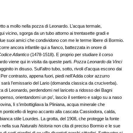
tto a mollo nella pozza di Leonardo. L’acqua termale,
i vicino, sgorga da un tubo attorno ai trentasette gradi e
 due suoi amici che condividono con me le terme libere di Bormio.
corre ancora infantile qui a fianco, battezzata in onore di
odice Atlantico
(1478-1518). E proprio per studiare il corso
rdo viene qui in visita da queste parti.
Pozza Leonardo da Vinci
ugginito in disuso. Sull’altro tubo, sotto, rivoli d’acqua escono dai
o. Per contrasto, appena fuori, piedi nell’Adda color azzurro
e sarà l’emissario del Lario (domanda classica da cruciverba).
zza di Leonardo, perdendomi nel lariceto a ridosso dei Bagni
penso, orientandomi un po’, lascio il sentiero e salgo su a naso
rovina, lì s’imbottigliava la Pliniana, acqua minerale che
un ponticello di legno accanto alla cascata Cassiodora, calda,
bianca stile Lourdes. La grotta, del 1908, che protegge la fonte
ò nella sua
Naturalis historia
non cita di preciso Bormio e le sue
 certi giardini di ex ville diventati parchi cittadini. Sottovetro si