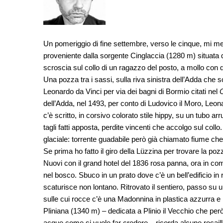
Un pomeriggio di fine settembre, verso le cinque, mi me
proveniente dalla sorgente Cinglaccia (1280 m) situata qu
scroscia sul collo di un ragazzo del posto, a mollo con
Una pozza tra i sassi, sulla riva sinistra dell’Adda che s
Leonardo da Vinci per via dei bagni di Bormio citati nel
C
dell’Adda, nel 1493, per conto di Ludovico il Moro, Leona
c’è scritto, in corsivo colorato stile hippy, su un tubo arr
tagli fatti apposta, perdite vincenti che accolgo sul coll
glaciale: torrente guadabile però già chiamato fiume ch
Se prima ho fatto il giro della Lüzzina per trovare la po
Nuovi con il grand hotel del 1836 rosa panna, ora in com
nel bosco. Sbuco in un prato dove c’è un bell’edificio in 
scaturisce non lontano. Ritrovato il sentiero, passo su 
sulle cui rocce c’è una Madonnina in plastica azzurra e 
Pliniana (1340 m) – dedicata a Plinio il Vecchio che per
acque come si vuole far credere – ricorda alcune rocaille di