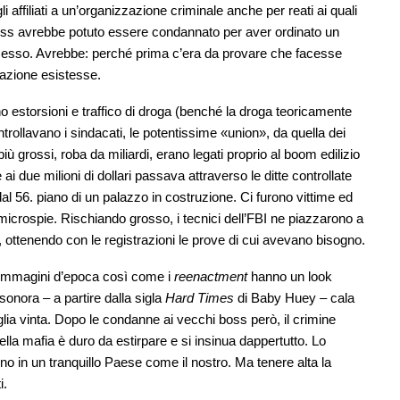
affiliati a un’organizzazione criminale anche per reati ai quali
oss avrebbe potuto essere condannato per aver ordinato un
esso. Avrebbe: perché prima c’era da provare che facesse
zazione esistesse.
 estorsioni e traffico di droga (benché la droga teoricamente
trollavano i sindacati, le potentissime «union», da quella dei
ri più grossi, roba da miliardi, erano legati proprio al boom edilizio
ai due milioni di dollari passava attraverso le ditte controllate
al 56. piano di un palazzo in costruzione. Ci furono vittime ed
 microspie. Rischiando grosso, i tecnici dell’FBI ne piazzarono a
lli, ottenendo con le registrazioni le prove di cui avevano bisogno.
 immagini d’epoca così come i
reenactment
hanno un look
onora – a partire dalla sigla
Hard Times
di Baby Huey – cala
aglia vinta. Dopo le condanne ai vecchi boss però, il crimine
della mafia è duro da estirpare e si insinua dappertutto. Lo
no in un tranquillo Paese come il nostro. Ma tenere alta la
i.