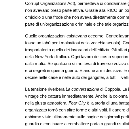
Corrupt Organizations Act), permetteva di condannare gli 
non avevano preso parte attiva. Grazie alla RICO un b
omicidio o una frode che non aveva direttamente comm
parte di un’organizzazione criminale e che tale organiz
Quelle organizzazioni esistevano eccome. Controllavano
fosse un tabù per i malavitosi della vecchia scuola). Con
trasportatori a quella dei lavoratori dell’edilizia. Gli affa
della New York di allora. Ogni lavoro del costo superiore 
dalla mafia. Se qualcuno si metteva di traverso volava d
eroi segreti in questa guerra. E anche armi decisive: le
decine nelle case e nelle auto dei gangster, a tutti i live
La tensione riverbera
La conversazione
di Coppola. Le
vintage che cattura immediatamente. Anche la colonna s
nella giusta atmosfera.
Fear City
è la storia di una batt
organizzato tornò con altre forme e altri volti. Il cancro 
abbiamo visto ultimamente sulle pagine dei giornali perfi
guardia e continuare a combattere porta a grandi risultat