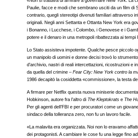
«Non si trattava di arrivare a governare New York. La 
Paulie, facce e modi che sembrano usciti da un film di S
contrario, quegli stereotipi divenuti familiari attraverso inf
originali. Negli anni Settanta e Ottanta New York era go
i Bonanno, i Lucchese, i Colombo, i Genovese e i Gambino
potere e il denaro in una metropoli ribattezzata ai tempi l
Lo Stato assisteva impotente. Qualche pesce piccolo ogni
un manipolo di uomini e donne decisi trovò lo strumento 
d’archivio, nastri di reali intercettazioni, ricostruzioni e 
da quella del crimine –
Fear City: New York contro la m
1986 decapitò la cosiddetta «commissione», la testa de
A firmare per Netflix questa nuova miniserie documenta
Hobkinson, autore fra l’altro di
The Kleptokrats
e
The Hu
Per gli agenti dell’FBI e per procuratori come un giovane
sindaco della tolleranza zero, non fu un lavoro facile.
«La malavita era organizzata. Noi non lo eravamo affat
dei protagonisti. A cambiare le cose fu una legge fino