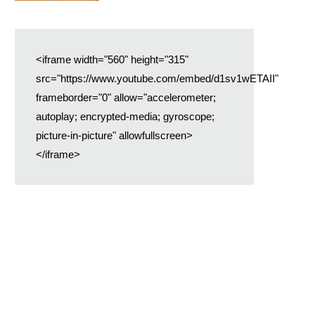
<iframe width="560" height="315"
src="https://www.youtube.com/embed/d1sv1wETAII"
frameborder="0" allow="accelerometer;
autoplay; encrypted-media; gyroscope;
picture-in-picture" allowfullscreen>
</iframe>