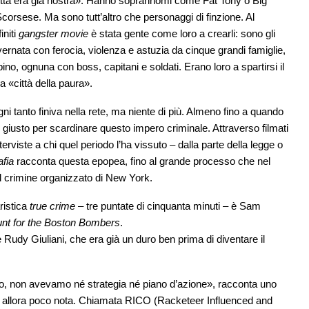
città era già nostra». Hanno soprannomi come Fat Tony o Big
corsese. Ma sono tutt’altro che personaggi di finzione. Al
initi
gangster movie
è stata gente come loro a crearli: sono gli
vernata con ferocia, violenza e astuzia da cinque grandi famiglie,
, ognuna con boss, capitani e soldati. Erano loro a spartirsi il
a «città della paura».
 tanto finiva nella rete, ma niente di più. Almeno fino a quando
giusto per scardinare questo impero criminale. Attraverso filmati
interviste a chi quel periodo l’ha vissuto – dalla parte della legge o
afia
racconta questa epopea, fino al grande processo che nel
l crimine organizzato di New York.
ristica
true crime
– tre puntate di cinquanta minuti – è Sam
nt for the Boston Bombers
.
 Rudy Giuliani, che era già un duro ben prima di diventare il
to, non avevamo né strategia né piano d’azione», racconta uno
 ad allora poco nota. Chiamata RICO (Racketeer Influenced and