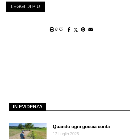
blu, il motore a combustione è in pausa, il guidatore ha
LEGGI DI PIÙ
selezionato l’impostazione «elettrico» dalle opzioni di guida
disponibili e la vettura viaggia a emissioni zero.
La luce blu rende le cose più evidenti quando, per esempio,
0
Opel Grandland X transita in aree dove è consentito l’accesso
solo ai mezzi che non inquinano. Grazie a questa inedita
tecnologia basta infatti alle forze dell’ordine solo un’occhiata
per capire se devono fermare l’automobilista o se possono
lasciarlo passare.
Un’idea semplice ma preziosa che potrebbe essere adottata
anche da altri Costruttori. Ci sono molte innovazioni
tecnologiche relative alle luci che potremmo presto trovare su
tutte le auto, o almeno sarebbe auspicabile. Un fenomeno più
IN EVIDENZA
comune di quanto si pensi coinvolge gli automobilisti sbadati
che non si accorgono del sopraggiungere dei ciclisti e aprono
improvvisamente la portiera rischiando di provocare gravi
Quando ogni goccia conta
incidenti.
17 Luglio 2026