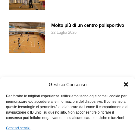
addirittura i movimenti della testa degli occupanti. Se il
guidatore alla ricerca di un oggetto si volta verso il cassettino
anteriore l’MBUX accende le luci interne. Se si volta
posteriormente, il sistema abbassa la tendina copri-sole
Molto più di un centro polisportivo
presente nel lunotto.
22 Luglio 2026
Le telecamere vedono anche il movimento della mano davanti
alla consolle. Interpretando i comandi gestuali permettono, ad
esempio, di alzare o abbassare il volume dell’impianto audio
muovendo soltanto un dito nell’aria. La sicurezza innanzitutto.
Gestisci Consenso
Per fornire le migliori esperienze, utilizziamo tecnologie come i cookie per
memorizzare e/o accedere alle informazioni del dispositivo. Il consenso a
queste tecnologie ci permetterà di elaborare dati come il comportamento di
navigazione o ID unici su questo sito. Non acconsentire o ritirare il
consenso può influire negativamente su alcune caratteristiche e funzioni.
Gestisci servizi