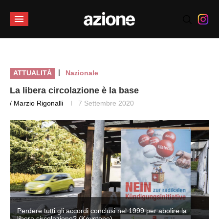
|
ATTUALITÀ
Nazionale
La libera circolazione è la base
/ Marzio Rigonalli
7 Settembre 2020
Perdere tutti gli accordi conclusi nel 1999 per abolire la
libera circolazione? (Keystone)