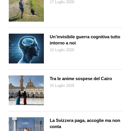
17 Luglio 2026
l’ossessione di tutti i suoi successori. Nel dibattito sull’America
di oggi, il riferimento alla fine di Roma è costante. Un saggio
ormai classico applicò il filone «decadentista» agli Stati Uniti
trent’anni fa:
Ascesa e declino delle grandi potenze
dello
storico britannico Paul Kennedy. La sua analisi in realtà parte
Un’invisibile guerra cognitiva tutto
dal tardo Rinascimento e arriva all’età contemporanea, ma
intorno a noi
l’archetipo è pur sempre la decadenza di Roma.
10 Luglio 2026
È curioso ricordare che l’opera di Kennedy uscì due anni prima
della caduta del Muro di Berlino. Lo storico britannico
analizzava le possibili cause di un declino degli Stati Uniti poco
prima che il crollo dell’Unione sovietica regalasse l’illusione di
Tra le anime sospese del Cairo
un’egemonia illimitatata: la Pax Americana o «momento
16 Luglio 2026
unipolare» in cui nessuno sembrava poter sfidare la
supremazia Usa. Tra gli impliciti parallelismi fra Roma e
l’America, analizzava l’
overstretch
o iper-dilatazione della
presenza militare ai confini dell’impero. Durante l’Alto Impero
romano, il bilancio statale complessivo era dell’ordine di 250
La Svizzera paga, accoglie ma non
milioni di denarii: due terzi erano assorbiti dall’esercito.
conta