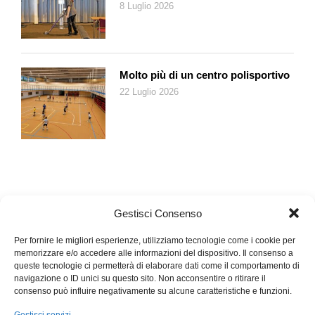
L’impero britannico finì in bancarotta dopo la Seconda guerra
8 Luglio 2026
mondiale. Donald Trump sta tentando di rinviare la resa dei
conti, scaricando una parte del problema sui bilanci degli alleati
europei e asiatici?
Un tema diverso si è affacciato spesso nella cultura di sinistra:
Molto più di un centro polisportivo
il parallelo tra Roma e Stati Uniti nel passaggio dalla
22 Luglio 2026
Repubblica ai Cesari, visto come il tradimento di un ideale; nel
caso americano certe presidenze «imperiali» come quella di
Richard Nixon furono denunciate come scivolamenti verso
forme autoritarie. L’idea che un presidente possa eccedere
nell’uso del proprio potere è una costante da Theodore
Roosevelt a Trump, negli argomenti dei loro oppositori. Il
destino di Roma – che all’origine non fu una democrazia sul
Gestisci Consenso
modello ateniese, però una Repubblica con una direzione
collegiale affidata al Senato – è sempre un punto di riferimento
Per fornire le migliori esperienze, utilizziamo tecnologie come i cookie per
memorizzare e/o accedere alle informazioni del dispositivo. Il consenso a
anche nel dibattito sulla crisi delle liberaldemocrazie.
queste tecnologie ci permetterà di elaborare dati come il comportamento di
L’idea che i nuovi imperi d’Occidente debbano studiare la storia
navigazione o ID unici su questo sito. Non acconsentire o ritirare il
di Roma per capire il proprio destino, fu imposta con
consenso può influire negativamente su alcune caratteristiche e funzioni.
particolare efficacia 250 anni fa da un altro inglese, Edward