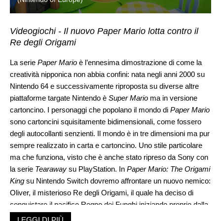
Videogiochi - Il nuovo Paper Mario lotta contro il
Re degli Origami
La serie
Paper Mario
è l’ennesima dimostrazione di come la
creatività nipponica non abbia confini: nata negli anni 2000 su
Nintendo 64 e successivamente riproposta su diverse altre
piattaforme targate Nintendo è
Super Mario
ma in versione
cartoncino. I personaggi che popolano il mondo di
Paper Mario
sono cartoncini squisitamente bidimensionali, come fossero
degli autocollanti senzienti. Il mondo è in tre dimensioni ma pur
sempre realizzato in carta e cartoncino. Uno stile particolare
ma che funziona, visto che è anche stato ripreso da Sony con
la serie
Tearaway
su PlayStation. In
Paper Mario: The Origami
King
su Nintendo Switch dovremo affrontare un nuovo nemico:
Oliver, il misterioso Re degli Origami, il quale ha deciso di
conquistare il pacifico Regno dei Funghi iniziando proprio dalla
principessa Peach, trasformandola in un origami. Perse le sue
LEGGI DI PIÙ