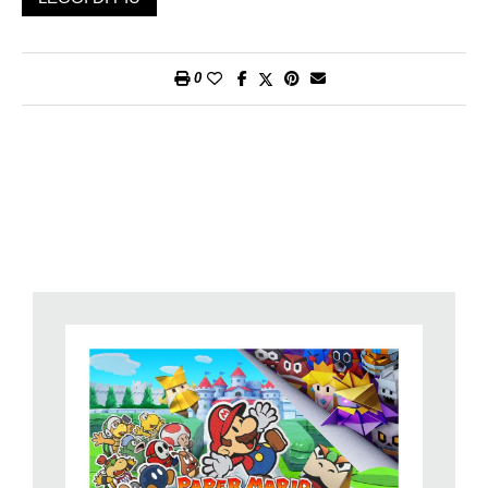
naturali sembianze tridimensionali, la poverina si ritroverà in
versione cartoncino piegato. Il malefico Oliver ha lanciato un
attacco su vasta scala, trasformando sia gli abitanti del regno
0
che gli scagnozzi di Bowser in perfidi origami. In tutto il caos,
Mario si ritrova separato da Luigi e dagli altri amici ma, per
fortuna, incontra Olivia, la sorella di Re Oliver. Scocciata dalla
malvagità del fratello, la ragazza decide di unirsi a Mario per
fermarne i piani malvagi.
Come spesso accade, la premessa narrativa di un gioco
dedicato a Super Mario e compari è piuttosto debole. La
principessa si ritrova nei guai e tocca al giocatore salvarla.
Sarebbe bello avere un gioco in cui i ruoli siano invertiti in
futuro. Nonostante una trama debole però
The Origami King
riesce a divertire il giocatore, con una miscela di personaggi
buffi, qualche piccolo colpo di scena e scenette piuttosto
divertenti che coinvolgono i poveri abitanti del Regno dei
Funghi, finiti accartocciati come carta straccia. Durante il gioco
avremo anche modo di scoprire segreti e raccogliere monete e
sarà sempre premiato il giocatore dedito all’esplorazione. Una