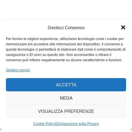
alleati sono contraddistinti da tanta fantasia e un buon design. Il
mondo di gioco è ricco, colorato e zeppo di piccoli dettagli da
scoprire. L’adattamento in italiano è molto buono, una costante
per quanto riguarda le produzioni Nintendo.
Gestisci Consenso
Complessivamente questo nuovo
Paper Mario
è un buon
Per fornire le migliori esperienze, utilizziamo tecnologie come i cookie per
gioco, semplice nel gameplay con solo la componente di
memorizzare e/o accedere alle informazioni del dispositivo. Il consenso a
combattimento a diventare un po’ tediosa a lungo andare. Non
queste tecnologie ci permetterà di elaborare dati come il comportamento di
siamo di fronte ad un capolavoro ma piuttosto ad un gioco
navigazione o ID unici su questo sito. Non acconsentire o ritirare il
consenso può influire negativamente su alcune caratteristiche e funzioni.
onesto e simpatico per questa fine estate 2020.
Gestisci servizi
ACCETTA
NEGA
VISUALIZZA PREFERENZE
Cookie Policy
Dichiarazione sulla Privacy