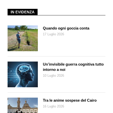
Svizzera italiana preparano un rapporto sulla menzione dei
nomi in cronaca a scala, addirittura, europea. Auguriamoci che
IN EVIDENZA
i quiriti le riservino, a tempo debito, una migliore attenzione.
Il volume è completato da tre
excursus
molto interessanti: di
Bertil Cottier
Cronique judiciaire: avec ou sans les noms
, di
Quando ogni goccia conta
Nicolas Capt e Irina Riera
Le droit à l’oubli dans le monde de la
17 Luglio 2026
presse digitale, illusion ou réalité?
, e di Andrea Frattorillo
Vox
populi vox Dei? Il fenomeno dei processi visti dai social media,
in particolare il caso del pestaggio di Giumaglio
.
Bibliografia
D. Cerutti / F. Lepori,
La cronaca giudiziaria ticinese. Sguardi
Un’invisibile guerra cognitiva tutto
comunicativi, giuridici e metodologici
, Helbling Lichtenhahn,
intorno a noi
Basilea, 2020, pp. 161.
10 Luglio 2026
Tra le anime sospese del Cairo
16 Luglio 2026