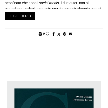
sconfinato che sono i
social media
. I due autori non si
azzardano a calcolare quanto spazio percentualmente occupi
la cronaca giudiziaria nell’insieme dell’offerta giornalistica in
LEGGI DI PIÙ
Ticino ma è da presumere che sia una bella fetta: un terzo, un
quarto?
Un effetto della registrazione puntuale degli errori e degli
0
svarioni in cui è incorsa l’informazione giudiziaria ticinese nel
2019 potrebbe giustificare un giudizio molto negativo. In
qualche caso (come quando dalla lettura errata di un
comunicato si dedusse la «notizia» di un giro di mutilazioni
genitali a danno di bambine figlie di immigrati) si potrebbe
giustificare una disdetta dell’abbonamento. Ma non è su questo
tono che i due autori si divertono a criticare, la loro è
un’impresa seria.
Malgrado l’impegno sul fronte della procura pubblica («Il
Servizio comunicazione, media e prevenzione è composto di
sei persone», p. 108), questioni rimangono aperte sui due
fronti. Sul fronte delle redazioni, in primo luogo, ove
all’incompetenza fattuale si associa persino l’incompetenza