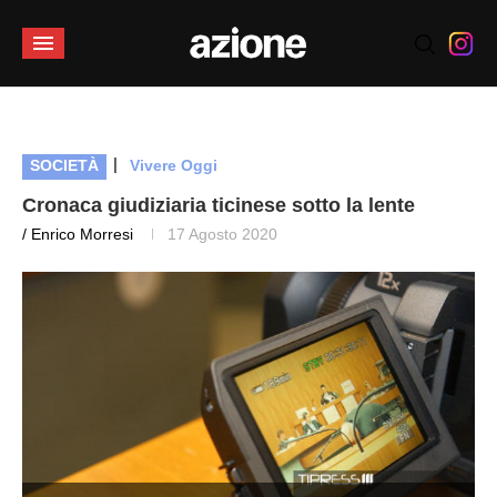
|
SOCIETÀ
Vivere Oggi
Cronaca giudiziaria ticinese sotto la lente
/ Enrico Morresi
17 Agosto 2020