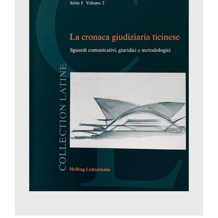
verbale (il codice commìna una sanzione, la corte la infligge!),
il rimedio deve consistere in una selezione e formazione più
severa degli addetti. Ma anche sul fronte della magistratura e
della politica. L’avvento del nuovo Codice di diritto processuale
(prima si chiamava: Codice di procedura penale) ha sconvolto
la terminologia, ma ha pure aggravato il compito dei media
inasprendo le condizioni di ammissibilità e di conoscenza degli
incarti, abolendo quasi totalmente la possibilità di citare i nomi
delle persone in causa, riducendo le cronache a parvenze di
notizia e in definitiva – ne concludo – negando al pubblico il
diritto all’informazione garantito dalla Costituzione. Il senatore
Fabio Abate aveva proposto un riesame della questione e il
Consiglio degli Stati (contro un parere negativo dal tono
arrogante espresso dal Consiglio federale) gli aveva dato
ragione approvando la sua mozione. Passata al Nazionale e
difesa da nessuno, la proposta di Abate è affogata senza
destare reazioni. Anzi, no: una reazione ci sarà.
L’Associazione Ticinese dei Giornalisti e l’Università della