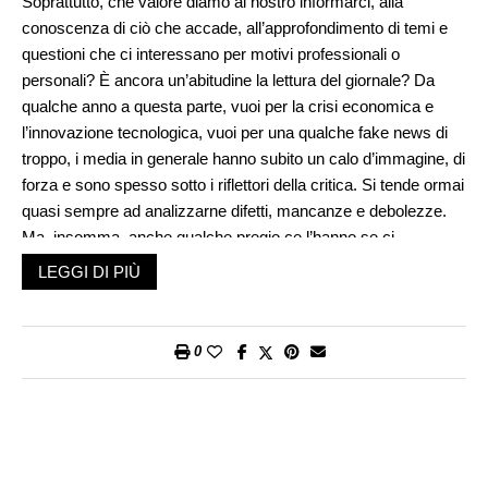
Soprattutto, che valore diamo al nostro informarci, alla
conoscenza di ciò che accade, all’approfondimento di temi e
questioni che ci interessano per motivi professionali o
personali? È ancora un’abitudine la lettura del giornale? Da
qualche anno a questa parte, vuoi per la crisi economica e
l’innovazione tecnologica, vuoi per una qualche fake news di
troppo, i media in generale hanno subito un calo d’immagine, di
forza e sono spesso sotto i riflettori della critica. Si tende ormai
quasi sempre ad analizzarne difetti, mancanze e debolezze.
Ma, insomma, anche qualche pregio ce l’hanno se ci
accompagnano da tanti secoli. Il primo quotidiano impostato in
LEGGI DI PIÙ
modo moderno fu la «Leipziger Zeitung»
nata a Lipsia nel luglio
del 1650.
Forse, senza abbassare la guardia perché è giusto mantenere
0
uno sguardo critico, un’attenzione costante sull’operato dei
media, è venuto il momento di chiederci cosa possiamo fare
noi per l’ecosistema informativo di qualità e quindi per noi
stessi, per la nostra conoscenza di ciò che ci accade intorno e
per il nutrimento del nostro pensiero critico. Non come atto di