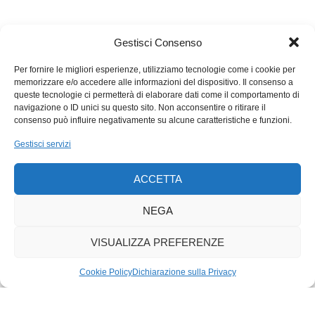
dell’edizione digitale del
«
New York Times»
hanno superato
quelli della versione cartacea. I ricavi digitali, sommando
abbonamenti e pubblicità, hanno superato quelli della carta:
Gestisci Consenso
185,5 milioni di dollari contro 175,4. «Abbiamo dimostrato che
è possibile creare un circolo virtuoso in cui gli investimenti sul
Per fornire le migliori esperienze, utilizziamo tecnologie come i cookie per
memorizzare e/o accedere alle informazioni del dispositivo. Il consenso a
giornalismo di qualità creano un coinvolgimento del pubblico
queste tecnologie ci permetterà di elaborare dati come il comportamento di
che a sua volta fa salire i profitti consentendo nuovi
navigazione o ID unici su questo sito. Non acconsentire o ritirare il
investimenti», ha commentato un entusiasta Mark Thompson,
consenso può influire negativamente su alcune caratteristiche e funzioni.
CEO uscente, sottolineando la crescita della redazione mentre
Gestisci servizi
il resto del settore è colpito da contrazioni nel personale.
ACCETTA
NEGA
VISUALIZZA PREFERENZE
Cookie Policy
Dichiarazione sulla Privacy