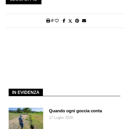
Come nel caso, tanto per fare un esempio, dell’«Affaire
Sylviane Fabre», del 2011, in cui la donna del titolo, alle spalle
un’infanzia devastante e due figli da crescere, abituata a
0
lavorare fino allo sfinimento perfino come boscaiola, decide di
eliminare l’ex cognata per motivi economici. Il caso è piuttosto
semplice, quasi lineare. Siamo nella regione del Var e i
protagonisti di questo brutto giallo (in cui un ruolo ce l’ha anche
il figlio dell’assassina, reo di aiutare la madre nell’occultamento
del cadavere) conducono quelle che vengono chiamate delle
«piccole vite», quotidianità semplici, qualche frase non detta,
pochi discorsi. Eppure, ed è forse proprio questa una delle
chiavi del successo ventennale della trasmissione, a volte
sono le pieghe di quel quotidiano (che in molti hanno saputo
elevare ad alta letteratura, Simenon
in primis
) a nascondere le
IN EVIDENZA
pulsioni più torbide e le passioni più ingiustificabili.
Attraverso la testimonianza di parenti diretti, ma anche di
Quando ogni goccia conta
avvocati, poliziotti e amici, e con il supporto di materiali
17 Luglio 2026
investigativi originali, i casi vengono ricostruiti passo dopo