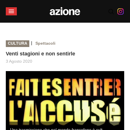
|
CULTURA
Spettacoli
Venti stagioni e non sentirle
3 Agosto 2020
Una trasmissione che nel mondo francofono è cult.