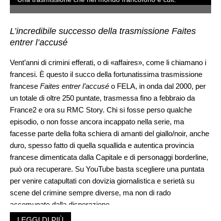
L’incredibile successo della trasmissione Faites
entrer l’accusé
Vent’anni di crimini efferati, o di «affaires», come li chiamano i
francesi. È questo il succo della fortunatissima trasmissione
francese
Faites entrer l’accusé
o FELA, in onda dal 2000, per
un totale di oltre 250 puntate, trasmessa fino a febbraio da
France2 e ora su RMC Story. Chi si fosse perso qualche
episodio, o non fosse ancora incappato nella serie, ma
facesse parte della folta schiera di amanti del giallo/noir, anche
duro, spesso fatto di quella squallida e autentica provincia
francese dimenticata dalla Capitale e di personaggi borderline,
può ora recuperare. Su YouTube basta scegliere una puntata
per venire catapultati con dovizia giornalistica e serietà su
scene del crimine sempre diverse, ma non di rado
accomunate dalla disperazione.
LEGGI DI PIÙ