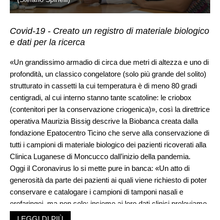
Covid-19 - Creato un registro di materiale biologico
e dati per la ricerca
«Un grandissimo armadio di circa due metri di altezza e uno di
profondità, un classico congelatore (solo più grande del solito)
strutturato in cassetti la cui temperatura è di meno 80 gradi
centigradi, al cui interno stanno tante scatoline: le criobox
(contenitori per la conservazione criogenica)», così la direttrice
operativa Maurizia Bissig descrive la Biobanca creata dalla
fondazione Epatocentro Ticino che serve alla conservazione di
tutti i campioni di materiale biologico dei pazienti ricoverati alla
Clinica Luganese di Moncucco dall’inizio della pandemia.
Oggi il Coronavirus lo si mette pure in banca: «Un atto di
generosità da parte dei pazienti ai quali viene richiesto di poter
conservare e catalogare i campioni di tamponi nasali e
orofaringei, ma non solo: insieme ai loro dati clinici preleviamo,
registriamo e conserviamo pure altro materiale biologico come
LEGGI DI PIÙ