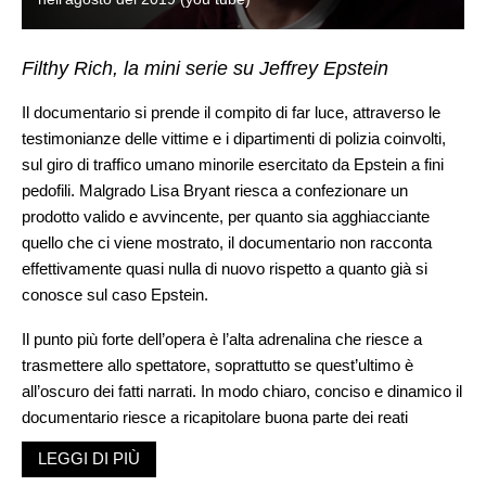
Filthy Rich, la mini serie su Jeffrey Epstein
Il documentario si prende il compito di far luce, attraverso le
testimonianze delle vittime e i dipartimenti di polizia coinvolti,
sul giro di traffico umano minorile esercitato da Epstein a fini
pedofili. Malgrado Lisa Bryant riesca a confezionare un
prodotto valido e avvincente, per quanto sia agghiacciante
quello che ci viene mostrato, il documentario non racconta
effettivamente quasi nulla di nuovo rispetto a quanto già si
conosce sul caso Epstein.
Il punto più forte dell’opera è l’alta adrenalina che riesce a
trasmettere allo spettatore, soprattutto se quest’ultimo è
all’oscuro dei fatti narrati. In modo chiaro, conciso e dinamico il
documentario riesce a ricapitolare buona parte dei reati
commessi da Epstein e i suoi co-cospiratori, ponendo
LEGGI DI PIÙ
l’attenzione su come il potere del denaro permetta di vivere le