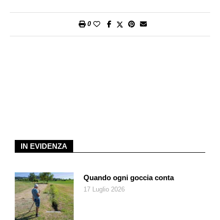
proprie perversioni senza ripercussioni, ed evidenziando la
facilità di corruzione da parte di molti rappresentanti del
0
governo. Le interviste alle vittime sono funzionali alla visione,
soprattutto per quanto riguarda la componente drammatica
evocata. Purtroppo però nel loro insieme risultano spesso
simili tra di loro.
La stessa cosa si può dire dei co-cospiratori di Epstein.
L’imprenditore infatti non era altro che una pedina all’interno di
un giro molto più grande che coinvolge persone
dall’importanza politico-sociale assai più rilevante della sua.
Purtroppo questi nomi, tra i quali figura Bill Clinton e l’attuale
presidente degli Stati Uniti Donald Trump, vengono soltanto
IN EVIDENZA
menzionati con lo scopo di creare un brivido nello spettatore.
Non viene detto nulla di davvero schiacciante che eleverebbe
l’opera da documentario a inchiesta, sollevando così il
Quando ogni goccia conta
polverone necessario a fermare questo giro.
17 Luglio 2026
Nonostante ciò la serie è importante in quanto riesce a