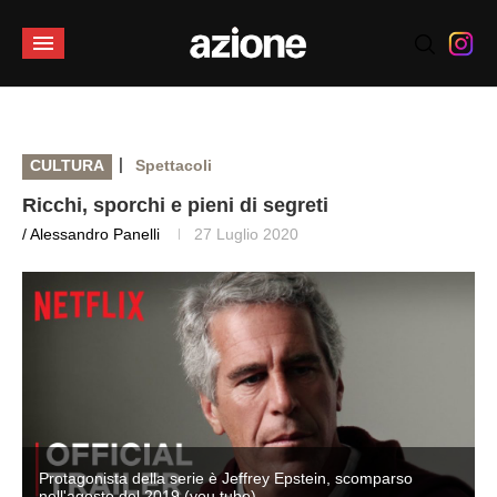
|
CULTURA
Spettacoli
Ricchi, sporchi e pieni di segreti
/ Alessandro Panelli
27 Luglio 2020
Protagonista della serie è Jeffrey Epstein, scomparso
nell'agosto del 2019 (you tube)